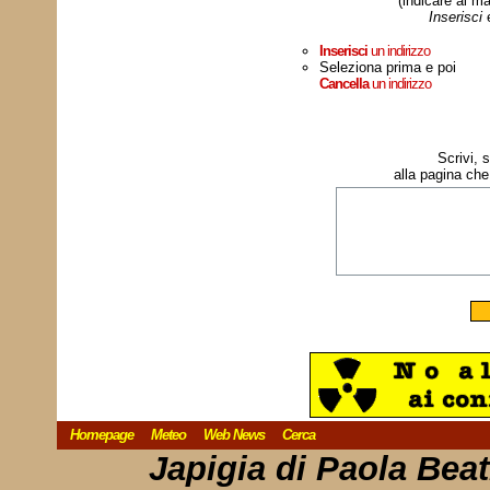
(indicare al ma
Inserisci
Inserisci
un indirizzo
Seleziona prima e poi
Cancella
un indirizzo
Scrivi, 
alla pagina che
Homepage
Meteo
Web News
Cerca
Japigia di Paola Bea