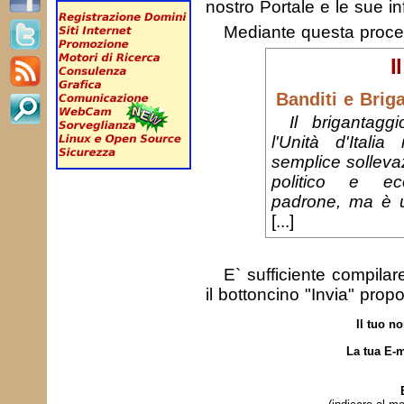
nostro Portale e le sue in
Mediante questa proc
I
Banditi e Briga
Il brigantaggi
l'Unità d'Ital
semplice solleva
politico e ec
padrone, ma è u
[...]
E` sufficiente compila
il bottoncino "Invia" prop
Il tuo n
La tua E-m