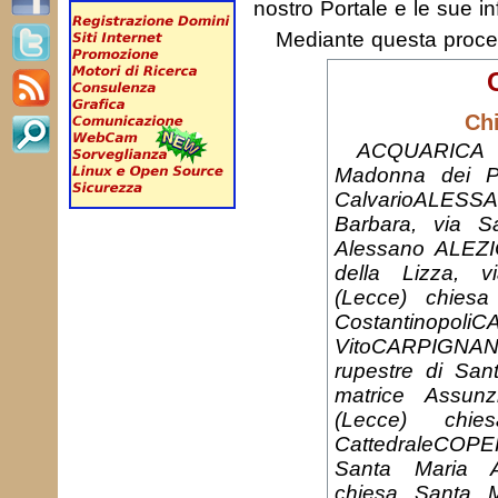
nostro Portale e le sue in
Mediante questa proc
Ch
ACQUARICA 
Madonna dei Pa
CalvarioALESSA
Barbara, via S
Alessano ALEZI
della Lizza, 
(Lecce) chies
CostantinopoliC
VitoCARPIGNAN
rupestre di San
matrice Assun
(Lecce) chi
CattedraleCOPE
Santa Maria 
chiesa Santa