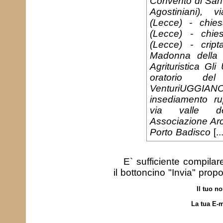
Convento di San 
Agostiniani), 
(Lecce) - chie
(Lecce) - chi
(Lecce) - crip
Madonna della 
Agrituristica Gl
oratorio de
VenturiUGGI
insediamento ru
via valle del
Associazione Arc
Porto Badisco
[..
E` sufficiente compila
il bottoncino "Invia" prop
Il tuo n
La tua E-m