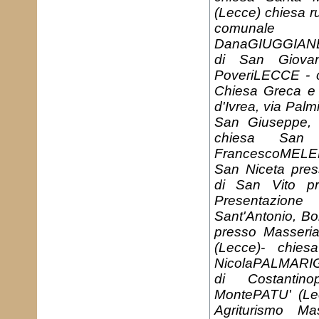
(Lecce) chiesa ru
comunale 
DanaGIUGGIANEL
di San Giova
PoveriLECCE - c
Chiesa Greca e 
d'Ivrea, via Pal
San Giuseppe, 
chiesa San 
FrancescoMELE
San Niceta pres
di San Vito p
Presentazio
Sant'Antonio, Bo
presso Masser
(Lecce)- chie
NicolaPALMARIG
di Costantin
MontePATU' (Lec
Agriturismo M