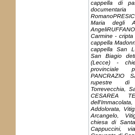
cappella di p
documenta
RomanoPRESICCE
Maria degli A
AngeliRUFFANO 
Carmine - cript
cappella Madonna
cappella San L
San Biagio de
(Lecce) - chi
provinciale
PANCRAZIO SAL
rupestre di 
Torrevecchia, 
CESAREA TE
dell'Immacolata
Addolorata, Viti
Arcangelo, Vi
chiesa di Santa
Cappuccini, v