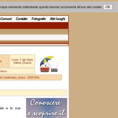
unque elemento sottostante questo banner acconsenti all'uso dei cookie.
Comuni
Contatto
Fotografie
Altri luoghi
Luna: 2 gg dopo
e
Ultimo Quarto
rdace.
ento moderato), press. 1003 hPa
ale e le sue