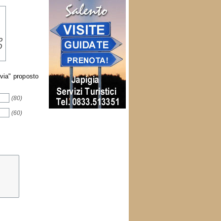
o
O
nvia" proposto
(80)
(60)