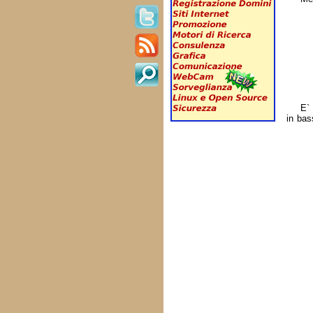
E` 
in bas