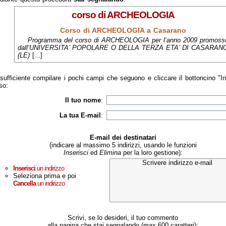
corso di ARCHEOLOGIA
Corso di ARCHEOLOGIA a Casarano
Programma del corso di ARCHEOLOGIA per l’anno 2009 promoss
dall’UNIVERSITA’ POPOLARE O DELLA TERZA ETA’ DI CASARAN
(LE)
[...]
sufficiente compilare i pochi campi che seguono e cliccare il bottoncino "I
so:
Il tuo nome
:
La tua E-mail
:
E-mail dei destinatari
(indicare al massimo 5 indirizzi, usando le funzioni
Inserisci
ed
Elimina
per la loro gestione):
Inserisci
un indirizzo
Seleziona prima e poi
Cancella
un indirizzo
Scrivi, se lo desideri, il tuo commento
alla pagina che stai segnalando (max 600 caratteri):