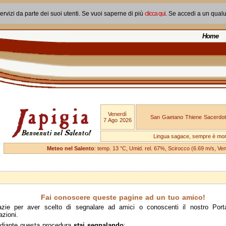
ervizi da parte dei suoi utenti. Se vuoi saperne di più
clicca qui
. Se accedi a un qual
Home
Venerdì
San Gaetano Thiene Sacerdot
7 Ago 2026
Lingua sagace, sempre è mo
Meteo nel Salento
: temp. 13 °C, Umid. rel. 67%, Scirocco (6.69 m/s, V
Fai conoscere queste pagine ad un tuo amico!
azie per aver scelto di segnalare ad amici o conoscenti il nostro Port
azioni.
diante questa procedura
stai segnalando
: