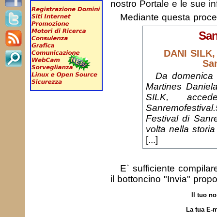
nostro Portale e le sue in
Mediante questa proc
San
DANI SILK, 
Sa
Da domenica 
Martines Daniela
SILK, acced
Sanremofestival.
Festival di Sanr
volta nella stori
[...]
E` sufficiente compila
il bottoncino "Invia" prop
Il tuo n
La tua E-m