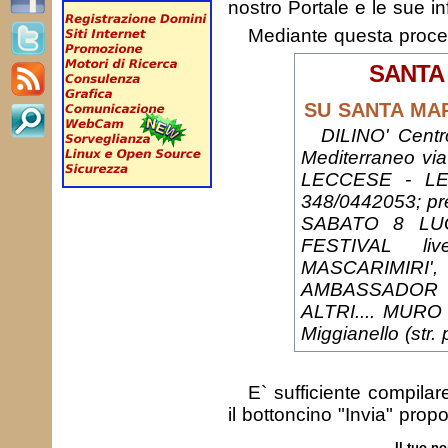
nostro Portale e le sue in
Mediante questa proc
SANTA
SU SANTA MARI
DILINO' Centr
Mediterraneo vi
LECCESE - LEC
348/0442053; p
SABATO 8 LU
FESTIVAL li
MASCARIMI
AMBASSADOR 
ALTRI.... MURO
Miggianello (str.
E` sufficiente compila
il bottoncino "Invia" prop
Il tuo n