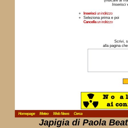
(indicare al ma
Inserisci
Inserisci
un indirizzo
Seleziona prima e poi
Cancella
un indirizzo
Scrivi, 
alla pagina che
Homepage
Meteo
Web News
Cerca
Japigia di Paola Bea