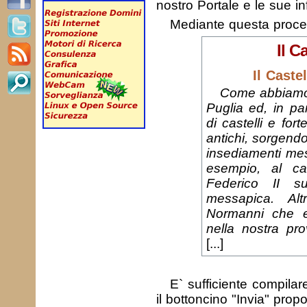
nostro Portale e le sue in
Mediante questa proc
Il C
Il Caste
Come abbiamo 
Puglia ed, in par
di castelli e for
antichi, sorgendo
insediamenti me
esempio, al cas
Federico II su
messapica. Altr
Normanni che e
nella nostra pro
[...]
E` sufficiente compila
il bottoncino "Invia" prop