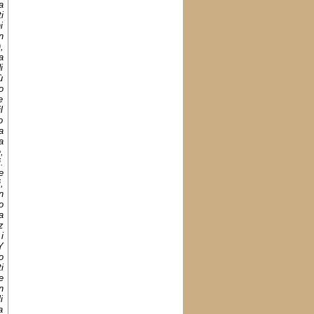
a
i
i
n
,
a
i
ù
o
e
l
o
a
a
,
.
e
,
n
o
a
z
i
Y
o
i
e
n
i
a