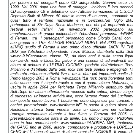
per potenza ed energia.Il primo CD autoprodotto Survive esce ne
1999. Nel 2001 dopo una fase di rodaggio incidono il loro second
CD autoprodotto C9 e debuttano, con l'attuale formazione, al C.S.O.
Deposito Bulk di Milano: 50 date in meno di un anno, suonando s
quasi tutto il territorio nazionale e in Svizzera.Nel luglio 200
partecipano al Six Days Sonic Madness, uno dei più importanti roc
festival estivi italiani. Nel novembre 2002 partecipano all
manifestazione di gruppi indipendenti ZebraWood promossa dall'NH
di Ferrara; tra i partecipanti personaggi come Giorgio Canali con i
suo gruppo e i TRE ALLEGRI RAGAZZI MORTI. Nel 2003 registran
all'NHQ studio di Ferrara il loro primo disco ufficiale JACK IN TH
BOX per l'etichetta indipendente Terzo Millenio distribuito dalla Self
www.c-9.itCantautore, classe '78, da dieci anni è sulla scena ligur
con bands rock e blues.Sul palco è una scossa di adrenalina.Il su
album di debutto è L'ULTIMO GIORNO, prodotto dall'etichetta Terz
Millennio e distribuito dalla Self: rock con testi poetici e impegnati. H
realizzato un'intensa attività live e tra le date più importanti quella de
Primo Maggio 2003 a Roma. www.zibba.itLa rock band fiorentina torn
sulle scene con il singolo Facile e con il quarto album Mutazioni, i
uscita in aprile 2004 per l'etichetta Terzo Millennio distribuito dall
Self.Dopo tre album ottimamente recensiti dalla critica, diversi singol
di successo, un'intensa attività live, ecco l'atteso ritorno dei Luciferm
con questo nuovo lavoro. I Luciferme sono disponibili per concerti 
cachet promozionale. www.luciferme.itE' in uscita il quinto disco de
Radiofiera, storica band veneta. Sarà un disco live per catturar
l'energia accumulata durante il tour Alma y Corazon del 2003. L
presentazione ufficiale sarà il 25 aprile. Dal primo maggio i Radiofier
sono in tour promozionale. www.radiofiera.itANDREA MEI, tastierist
dei GANG fino al 2000, autore, compositore e produttore e LORELL
CERQUETTI sono gli autori di alcuni brani dei NOMADI: Il vento de