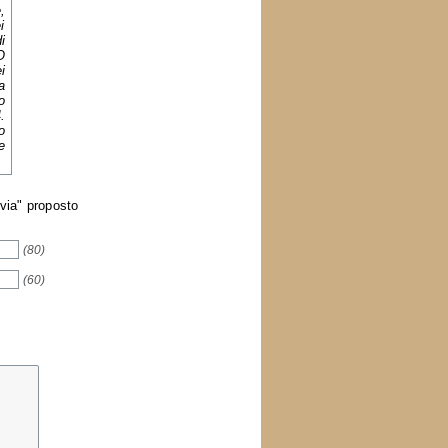
,
i
i
O
i
a
o
.
o
e
nvia" proposto
(80)
(60)