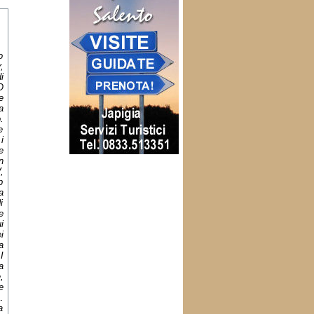
o
,
i
O
e
a
.
e
i
e
n
,
p
a
i
e
i
i
a
I
a
,
e
.
a