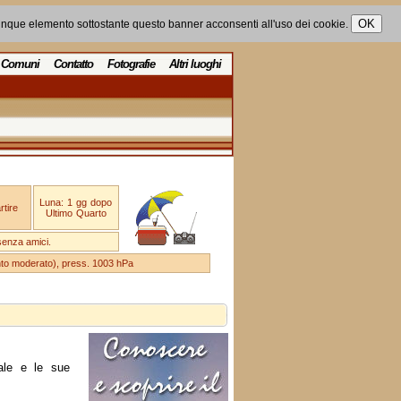
unque elemento sottostante questo banner acconsenti all'uso dei cookie.
Comuni
Contatto
Fotografie
Altri luoghi
Luna: 1 gg dopo
tire
Ultimo Quarto
senza amici.
ento moderato), press. 1003 hPa
ale e le sue