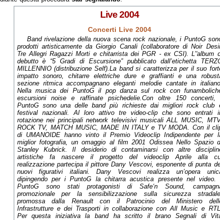
Live 2004
Concerti Live 2004
Band rivelazione della nuova scena rock nazionale, i PuntoG son
prodotti artisticamente da Giorgio Canali (collaboratore di Noir Desir
Tre Allegri Ragazzi Morti e chitarrista dei PGR - ex CSI). L’'album d
debutto è “5 Gradi di Escursione” pubblicato dall’etichetta TERZ
MILLENNIO (distribuzione Self).La band si caratterizza per il suo fort
impatto sonoro, chitarre elettriche dure e graffianti e una robust
sezione ritmica accompagnano eleganti melodie cantate in italiano
Nella musica dei PuntoG il pop danza sul rock con funambolich
escursioni noise e raffinate psichedelie.Con oltre 150 concerti, 
PuntoG sono una delle band più richieste dai migliori rock club 
festival nazionali. Al loro attivo tre video-clip che sono entrati i
rotazione nei principali network televisivi musicali ALL MUSIC, MTV
ROCK TV, MATCH MUSIC, MADE IN ITALY e TV MODA. Con il cli
di UMANOIDE hanno vinto il Premio Videoclip Indipendente per l
miglior fotografia, un omaggio al film 2001 Odissea Nello Spazio d
Stanley Kubrick. Il desiderio di contaminarsi con altre disciplin
artistiche fa nascere il progetto del videoclip Aprile alla cu
realizzazione partecipa il pittore Dany Vescovi, esponente di punta de
nuovi figurativi italiani. Dany Vescovi realizza un’opera unic
dipingendo per i PuntoG la chitarra acustica presente nel video. 
PuntoG sono stati protagonisti di Safe‘n Sound, campagn
promozionale per la sensibilizzazione sulla sicurezza stradale
promossa dalla Renault con il Patrocinio del Ministero dell
Infrastrutture e dei Trasporti in collaborazione con All Music e RTL
Per questa iniziativa la band ha scritto il brano Segnali di Vit