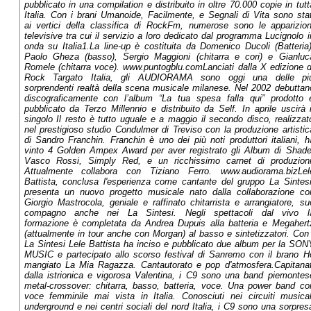
pubblicato in una compilation e distribuito in oltre 70.000 copie in tutt
Italia. Con i brani Umanoide, Facilmente, e Segnali di Vita sono stat
ai vertici della classifica di RockFm, numerose sono le apparizion
televisive tra cui il servizio a loro dedicato dal programma Lucignolo i
onda su Italia1.La line-up è costituita da Domenico Ducoli (Batteria)
Paolo Gheza (basso), Sergio Maggioni (chitarra e cori) e Gianluc
Romele (chitarra voce). www.puntogblu.comLanciati dalla X edizione d
Rock Targato Italia, gli AUDIORAMA sono oggi una delle pi
sorprendenti realtà della scena musicale milanese. Nel 2002 debuttan
discograficamente con l’album “La tua spesa falla qui” prodotto 
pubblicato da Terzo Millennio e distribuito da Self. In aprile uscirà i
singolo Il resto è tutto uguale e a maggio il secondo disco, realizzat
nel prestigioso studio Condulmer di Treviso con la produzione artistic
di Sandro Franchin. Franchin è uno dei più noti produttori italiani, h
vinto 4 Golden Ampex Award per aver registrato gli Album di Shade
Vasco Rossi, Simply Red, e un ricchissimo carnet di produzioni
Attualmente collabora con Tiziano Ferro. www.audiorama.bizLel
Battista, conclusa l'esperienza come cantante del gruppo La Sintesi
presenta un nuovo progetto musicale nato dalla collaborazione co
Giorgio Mastrocola, geniale e raffinato chitarrista e arrangiatore, su
compagno anche nei La Sintesi. Negli spettacoli dal vivo l
formazione è completata da Andrea Dupuis alla batteria e Megahert
(attualmente in tour anche con Morgan) al basso e sintetizzatori. Con 
La Sintesi Lele Battista ha inciso e pubblicato due album per la SON
MUSIC e partecipato allo scorso festival di Sanremo con il brano H
mangiato La Mia Ragazza. Cantautorato e pop d'atmosfera.Capitanat
dalla istrionica e vigorosa Valentina, i C9 sono una band piemontes
metal-crossover: chitarra, basso, batteria, voce. Una power band co
voce femminile mai vista in Italia. Conosciuti nei circuiti musical
underground e nei centri sociali del nord Italia, i C9 sono una sorpres