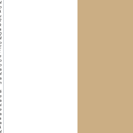
l
o
A
u
2
k
a
Q
l
o
E
.
e
o
o
a
l
a
n
a
i
e
a
i
e
a
a
a
A
l