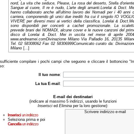
nord, La vita che seduce, Please, La rosa del deserto, Stella d'oriente
Sangue al cuore, Il re è nudo, L'arte degli amanti.Lorelai & Doct. Me
hanno collaborato anche all'ultimo lavoro dei Nomadi per i 40 anni d
carriera, componendo gli unici due inediti fra cui il singolo IO VOGLI
VIVERE per diversi mesi ai vertici della classifica. Lorelai & Doct.Me
sono disponibili per concerti a cachet promozionale. La scalett
prevede brani dei NOMADI, alcune cover e le nuove canzoni del prim
disco di Lorelai & Doct. Mei in uscita nel mese di aprile 2004
www.andreamei.comDivinazione Milano Via Palladio 16, 20135 Milan
Tel. 02 58308062 Fax 02 58306999Comunicato curato da: Divinazion
Milano
[...]
sufficiente compilare i pochi campi che seguono e cliccare il bottoncino "I
so:
Il tuo nome
:
La tua E-mail
:
E-mail dei destinatari
(indicare al massimo 5 indirizzi, usando le funzioni
Inserisci
ed
Elimina
per la loro gestione):
Inserisci
un indirizzo
Seleziona prima e poi
Cancella
un indirizzo