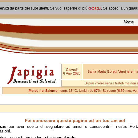
ervizi da parte dei suoi utenti. Se vuoi saperne di più
clicca qui
. Se accedi a un qual
Home
Giovedì
Santa Maria Goretti Vergine e mar
6 Ago 2026
Si può vivere senza fratelli ma non 
Meteo nel Salento
: temp. 13 °C, Umid. rel. 67%, Scirocco (6.69 m/s, V
Fai conoscere queste pagine ad un tuo amico!
azie per aver scelto di segnalare ad amici o conoscenti il nostro Port
azioni.
diante questa procedura
stai segnalando
: