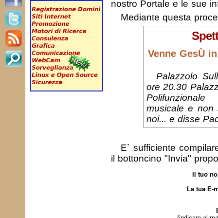
nostro Portale e le sue in
Mediante questa proc
Spett
Venne GesÙ in 
Palazzolo Sul
ore 20.30 Palazz
Polifunzionale
musicale e non
noi... e disse Pa
E` sufficiente compila
il bottoncino "Invia" prop
Il tuo n
La tua E-m
(indicare al ma