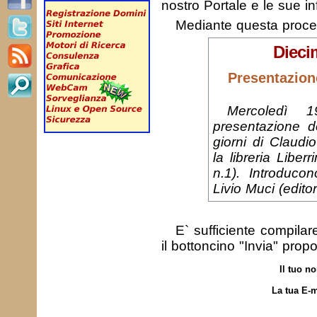
nostro Portale e le sue in
Mediante questa proc
Diecim
Presentazion
Mercoledì 
presentazione d
giorni di Claudi
la libreria Libe
n.1). Introducon
Livio Muci (edito
E` sufficiente compila
il bottoncino "Invia" prop
Il tuo n
La tua E-m