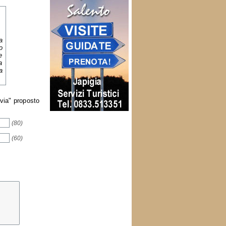
a
o
e
a
a
nvia" proposto
(80)
(60)