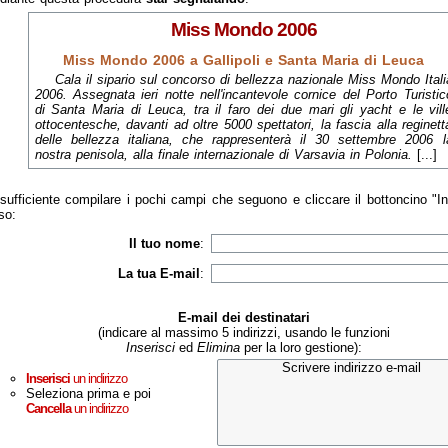
Miss Mondo 2006
Miss Mondo 2006 a Gallipoli e Santa Maria di Leuca
Cala il sipario sul concorso di bellezza nazionale Miss Mondo Itali
2006. Assegnata ieri notte nell'incantevole cornice del Porto Turistic
di Santa Maria di Leuca, tra il faro dei due mari gli yacht e le vill
ottocentesche, davanti ad oltre 5000 spettatori, la fascia alla reginett
delle bellezza italiana, che rappresenterà il 30 settembre 2006 l
nostra penisola, alla finale internazionale di Varsavia in Polonia.
[...]
sufficiente compilare i pochi campi che seguono e cliccare il bottoncino "I
so:
Il tuo nome
:
La tua E-mail
:
E-mail dei destinatari
(indicare al massimo 5 indirizzi, usando le funzioni
Inserisci
ed
Elimina
per la loro gestione):
Inserisci
un indirizzo
Seleziona prima e poi
Cancella
un indirizzo