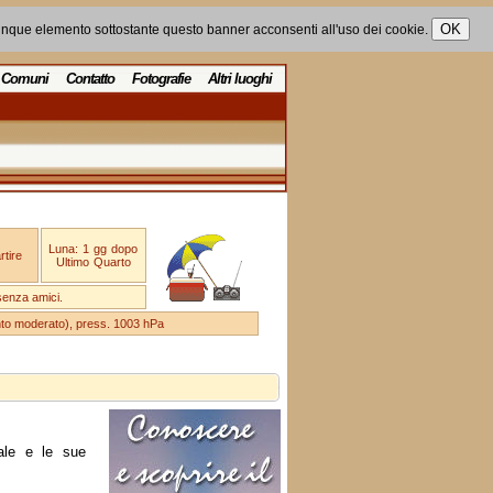
unque elemento sottostante questo banner acconsenti all'uso dei cookie.
Comuni
Contatto
Fotografie
Altri luoghi
Luna: 1 gg dopo
tire
Ultimo Quarto
senza amici.
ento moderato), press. 1003 hPa
ale e le sue