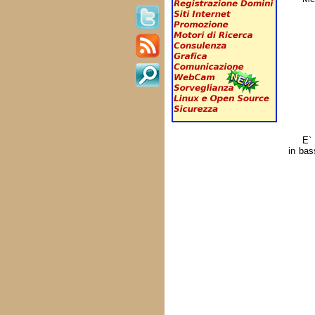
E` 
in bas