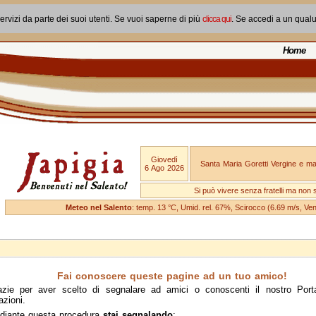
ervizi da parte dei suoi utenti. Se vuoi saperne di più
clicca qui
. Se accedi a un qual
Home
Giovedì
Santa Maria Goretti Vergine e mar
6 Ago 2026
Si può vivere senza fratelli ma non 
Meteo nel Salento
: temp. 13 °C, Umid. rel. 67%, Scirocco (6.69 m/s, V
Fai conoscere queste pagine ad un tuo amico!
azie per aver scelto di segnalare ad amici o conoscenti il nostro Port
azioni.
diante questa procedura
stai segnalando
: