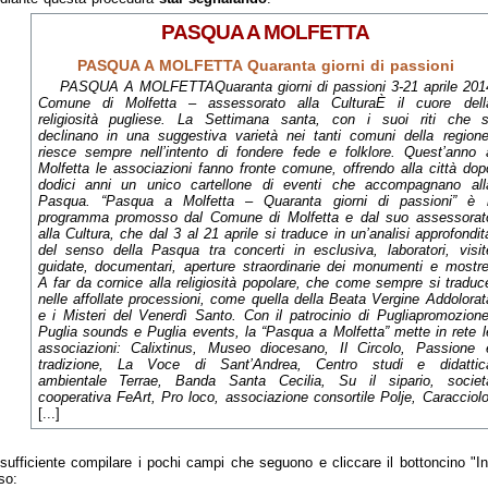
PASQUA A MOLFETTA
PASQUA A MOLFETTA Quaranta giorni di passioni
PASQUA A MOLFETTAQuaranta giorni di passioni 3-21 aprile 201
Comune di Molfetta – assessorato alla CulturaÈ il cuore dell
religiosità pugliese. La Settimana santa, con i suoi riti che s
declinano in una suggestiva varietà nei tanti comuni della regione
riesce sempre nell’intento di fondere fede e folklore. Quest’anno 
Molfetta le associazioni fanno fronte comune, offrendo alla città dop
dodici anni un unico cartellone di eventi che accompagnano all
Pasqua. “Pasqua a Molfetta – Quaranta giorni di passioni” è i
programma promosso dal Comune di Molfetta e dal suo assessorat
alla Cultura, che dal 3 al 21 aprile si traduce in un’analisi approfondit
del senso della Pasqua tra concerti in esclusiva, laboratori, visit
guidate, documentari, aperture straordinarie dei monumenti e mostre
A far da cornice alla religiosità popolare, che come sempre si traduc
nelle affollate processioni, come quella della Beata Vergine Addolorat
e i Misteri del Venerdì Santo. Con il patrocinio di Pugliapromozione
Puglia sounds e Puglia events, la “Pasqua a Molfetta” mette in rete l
associazioni: Calixtinus, Museo diocesano, Il Circolo, Passione 
tradizione, La Voce di Sant’Andrea, Centro studi e didattic
ambientale Terrae, Banda Santa Cecilia, Su il sipario, societ
cooperativa FeArt, Pro loco, associazione consortile Polje, Caracciolo
[...]
sufficiente compilare i pochi campi che seguono e cliccare il bottoncino "I
so: