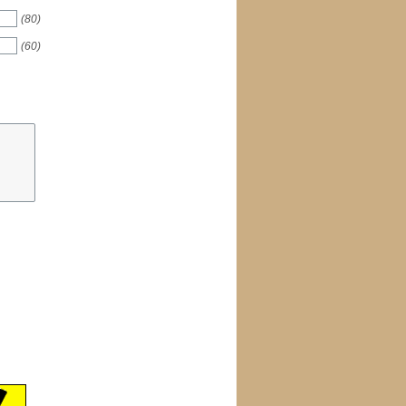
(80)
(60)