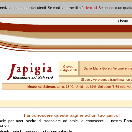
ervizi da parte dei suoi utenti. Se vuoi saperne di più
clicca qui
. Se accedi a un qual
Home
Giovedì
Santa Maria Goretti Vergine e mar
6 Ago 2026
Si può vivere senza fratelli ma non 
Meteo nel Salento
: temp. 13 °C, Umid. rel. 67%, Scirocco (6.69 m/s, V
Fai conoscere queste pagine ad un tuo amico!
azie per aver scelto di segnalare ad amici o conoscenti il nostro Port
azioni.
diante questa procedura
stai segnalando
: