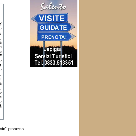
4
a
i
,
a
o
a
l
o
a
e
.
e
a
,
e
e
a
à
.
nvia" proposto