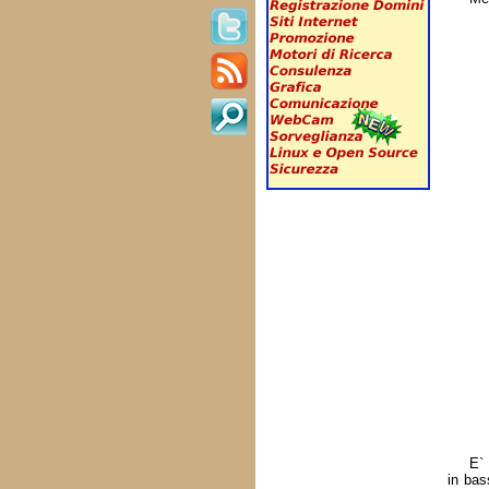
E` 
in bas