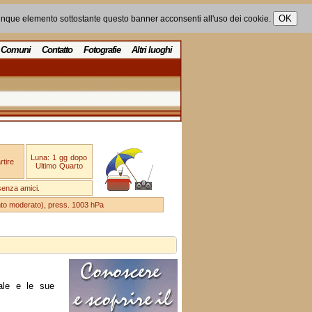
unque elemento sottostante questo banner acconsenti all'uso dei cookie.
Comuni
Contatto
Fotografie
Altri luoghi
Luna: 1 gg dopo
tire
Ultimo Quarto
senza amici.
ento moderato), press. 1003 hPa
ale e le sue