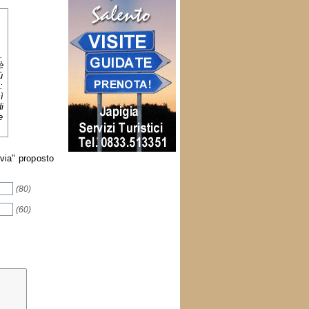
.
è
ù
:
ì
i
e
nvia" proposto
(80)
(60)