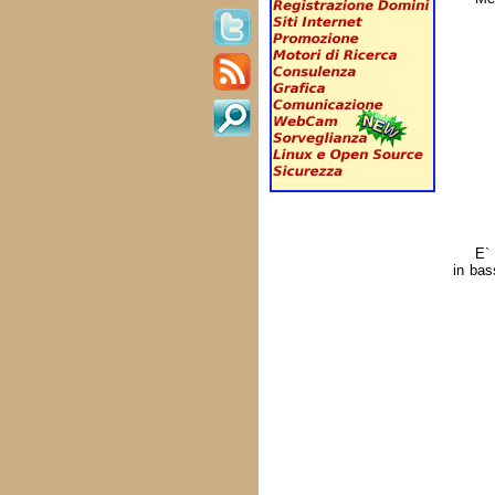
E` 
in bas