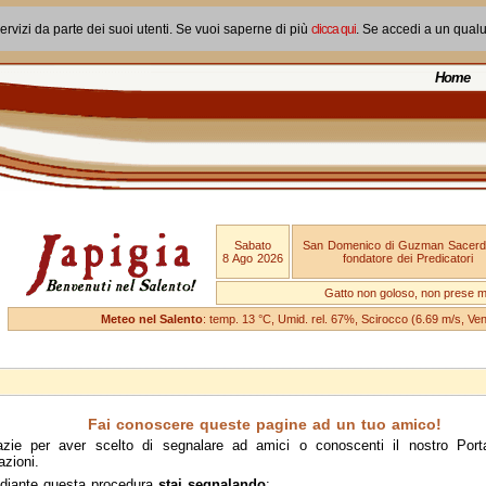
ervizi da parte dei suoi utenti. Se vuoi saperne di più
clicca qui
. Se accedi a un qual
Home
Sabato
San Domenico di Guzman Sacerd
8 Ago 2026
fondatore dei Predicatori
Gatto non goloso, non prese ma
Meteo nel Salento
: temp. 13 °C, Umid. rel. 67%, Scirocco (6.69 m/s, V
Fai conoscere queste pagine ad un tuo amico!
azie per aver scelto di segnalare ad amici o conoscenti il nostro Port
azioni.
diante questa procedura
stai segnalando
: