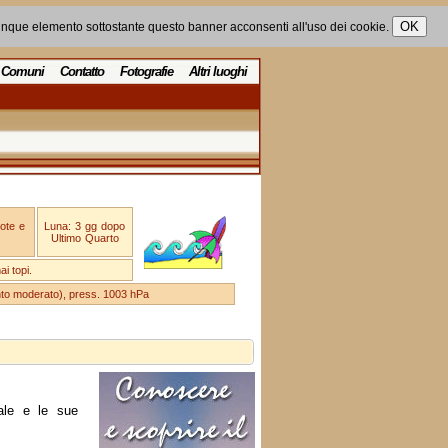
unque elemento sottostante questo banner acconsenti all'uso dei cookie.
Comuni
Contatto
Fotografie
Altri luoghi
ote e
Luna: 3 gg dopo
Ultimo Quarto
i topi.
ento moderato), press. 1003 hPa
ale e le sue