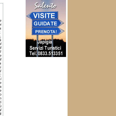
e
i
a
.
,
à
l
l
l
e
l
a
i
l
;
i
e
a
e
o
n
i
ù
l
i