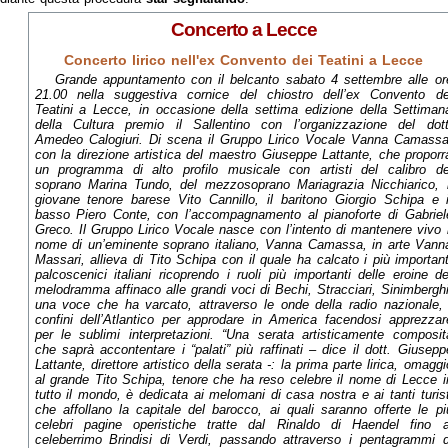
Concerto a Lecce
Concerto lirico nell'ex Convento dei Teatini a Lecce
Grande appuntamento con il belcanto sabato 4 settembre alle or
21.00 nella suggestiva cornice del chiostro dell’ex Convento de
Teatini a Lecce, in occasione della settima edizione della Settiman
della Cultura premio il Sallentino con l’organizzazione del dott
Amedeo Calogiuri. Di scena il Gruppo Lirico Vocale Vanna Camassa
con la direzione artistica del maestro Giuseppe Lattante, che proporr
un programma di alto profilo musicale con artisti del calibro de
soprano Marina Tundo, del mezzosoprano Mariagrazia Nicchiarico, i
giovane tenore barese Vito Cannillo, il baritono Giorgio Schipa e i
basso Piero Conte, con l’accompagnamento al pianoforte di Gabriel
Greco. Il Gruppo Lirico Vocale nasce con l’intento di mantenere vivo i
nome di un’eminente soprano italiano, Vanna Camassa, in arte Vann
Massari, allieva di Tito Schipa con il quale ha calcato i più important
palcoscenici italiani ricoprendo i ruoli più importanti delle eroine de
melodramma affinaco alle grandi voci di Bechi, Stracciari, Sinimberghi
una voce che ha varcato, attraverso le onde della radio nazionale, 
confini dell’Atlantico per approdare in America facendosi apprezzar
per le sublimi interpretazioni. “Una serata artisticamente composit
che saprà accontentare i “palati” più raffinati – dice il dott. Giusepp
Lattante, direttore artistico della serata -: la prima parte lirica, omaggi
al grande Tito Schipa, tenore che ha reso celebre il nome di Lecce i
tutto il mondo, è dedicata ai melomani di casa nostra e ai tanti turist
che affollano la capitale del barocco, ai quali saranno offerte le pi
celebri pagine operistiche tratte dal Rinaldo di Haendel fino a
celeberrimo Brindisi di Verdi, passando attraverso i pentagrammi d