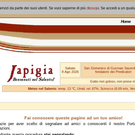
ervizi da parte dei suoi utenti. Se vuoi saperne di più
clicca qui
. Se accedi a un qual
Home
Sabato
San Domenico di Guzman Sacerd
8 Ago 2026
fondatore dei Predicatori
Gatto non goloso, non prese ma
Meteo nel Salento
: temp. 13 °C, Umid. rel. 67%, Scirocco (6.69 m/s, V
Fai conoscere queste pagine ad un tuo amico!
azie per aver scelto di segnalare ad amici o conoscenti il nostro Port
azioni.
diante questa procedura
stai segnalando
: