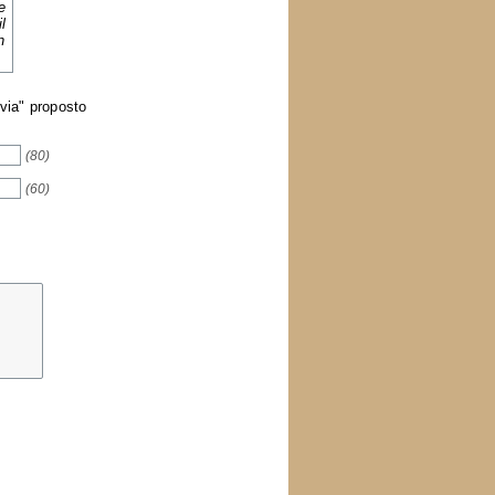
e
l
n
nvia" proposto
(80)
(60)