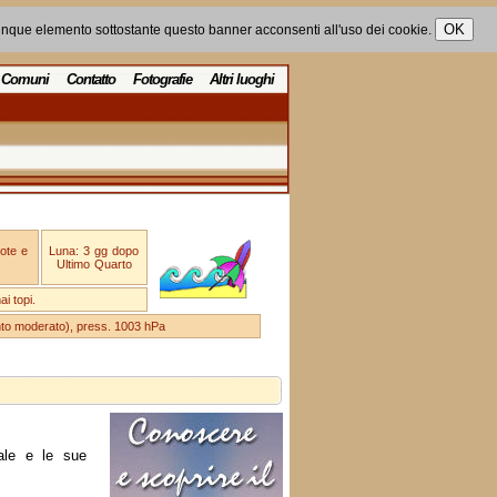
unque elemento sottostante questo banner acconsenti all'uso dei cookie.
Comuni
Contatto
Fotografie
Altri luoghi
ote e
Luna: 3 gg dopo
Ultimo Quarto
i topi.
ento moderato), press. 1003 hPa
ale e le sue