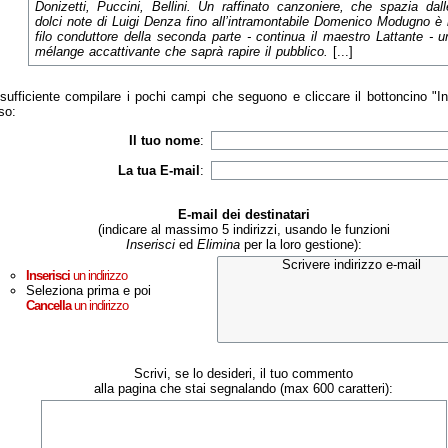
Donizetti, Puccini, Bellini. Un raffinato canzoniere, che spazia dall
dolci note di Luigi Denza fino all’intramontabile Domenico Modugno è i
filo conduttore della seconda parte - continua il maestro Lattante - u
mélange accattivante che saprà rapire il pubblico.
[...]
sufficiente compilare i pochi campi che seguono e cliccare il bottoncino "I
so:
Il tuo nome
:
La tua E-mail
:
E-mail dei destinatari
(indicare al massimo 5 indirizzi, usando le funzioni
Inserisci
ed
Elimina
per la loro gestione):
Inserisci
un indirizzo
Seleziona prima e poi
Cancella
un indirizzo
Scrivi, se lo desideri, il tuo commento
alla pagina che stai segnalando (max 600 caratteri):