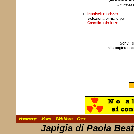
(indicare al ma
Inserisci
Inserisci
un indirizzo
Seleziona prima e poi
Cancella
un indirizzo
Scrivi, 
alla pagina che
Homepage
Meteo
Web News
Cerca
Japigia di Paola Bea