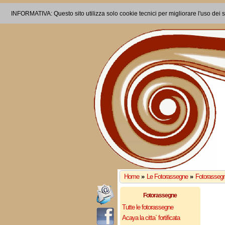
INFORMATIVA: Questo sito utilizza solo cookie tecnici per migliorare l'uso dei s
Home
»
Le Fotorassegne
»
Fotorassegn
Fotorassegne
Tutte le fotorassegne
Acaya la citta` fortificata