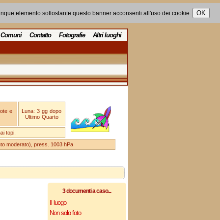
unque elemento sottostante questo banner acconsenti all'uso dei cookie.
Comuni
Contatto
Fotografie
Altri luoghi
ote e
Luna: 3 gg dopo
Ultimo Quarto
i topi.
ento moderato), press. 1003 hPa
3 documenti a caso...
Il luogo
Non solo foto