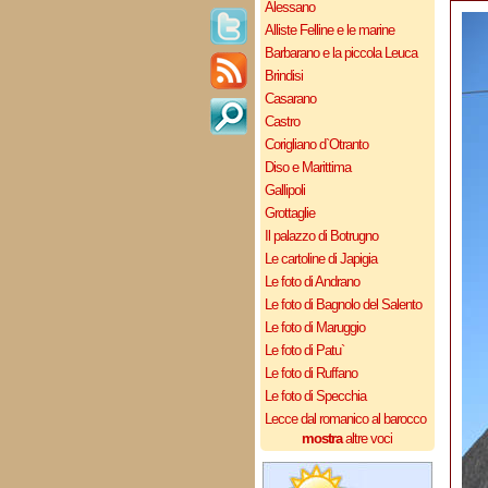
Alessano
Alliste Felline e le marine
Barbarano e la piccola Leuca
Brindisi
Casarano
Castro
Corigliano d`Otranto
Diso e Marittima
Gallipoli
Grottaglie
Il palazzo di Botrugno
Le cartoline di Japigia
Le foto di Andrano
Le foto di Bagnolo del Salento
Le foto di Maruggio
Le foto di Patu`
Le foto di Ruffano
Le foto di Specchia
Lecce dal romanico al barocco
mostra
altre voci