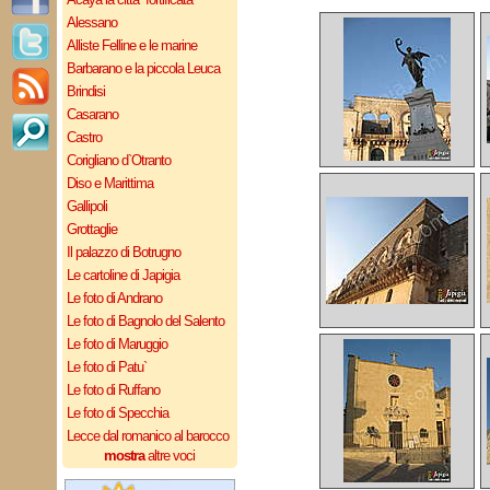
Alessano
Alliste Felline e le marine
Barbarano e la piccola Leuca
Brindisi
Casarano
Castro
Corigliano d`Otranto
Diso e Marittima
Gallipoli
Grottaglie
Il palazzo di Botrugno
Le cartoline di Japigia
Le foto di Andrano
Le foto di Bagnolo del Salento
Le foto di Maruggio
Le foto di Patu`
Le foto di Ruffano
Le foto di Specchia
Lecce dal romanico al barocco
mostra
altre voci