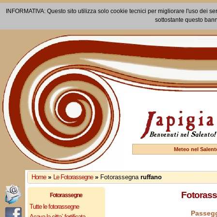
INFORMATIVA: Questo sito utilizza solo cookie tecnici per migliorare l'uso dei ser
sottostante questo bann
Meteo nel Salent
Home
»
Le Fotorassegne
»
Fotorassegna
ruffano
Fotorass
Fotorassegne
Tutte le fotorassegne
Passegg
Acaya la citta` fortificata