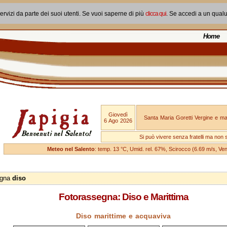
ervizi da parte dei suoi utenti. Se vuoi saperne di più
clicca qui
. Se accedi a un qual
Home
Giovedì
Santa Maria Goretti Vergine e mar
6 Ago 2026
Si può vivere senza fratelli ma non 
Meteo nel Salento
: temp. 13 °C, Umid. rel. 67%, Scirocco (6.69 m/s, V
egna
diso
Fotorassegna: Diso e Marittima
Diso marittime e acquaviva