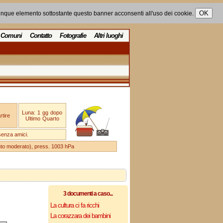
unque elemento sottostante questo banner acconsenti all'uso dei cookie.
Comuni
Contatto
Fotografie
Altri luoghi
Luna: 1 gg dopo
tire
Ultimo Quarto
senza amici.
ento moderato), press. 1003 hPa
3 documenti a caso...
La cultura ci fa ricchi
La corazzara dei bambini