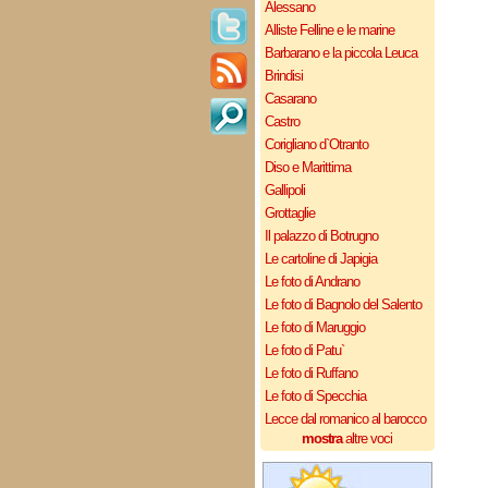
Alessano
Alliste Felline e le marine
Barbarano e la piccola Leuca
Brindisi
Casarano
Castro
Corigliano d`Otranto
Diso e Marittima
Gallipoli
Grottaglie
Il palazzo di Botrugno
Le cartoline di Japigia
Le foto di Andrano
Le foto di Bagnolo del Salento
Le foto di Maruggio
Le foto di Patu`
Le foto di Ruffano
Le foto di Specchia
Lecce dal romanico al barocco
mostra
altre voci