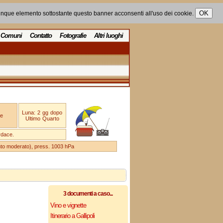
unque elemento sottostante questo banner acconsenti all'uso dei cookie.
Comuni
Contatto
Fotografie
Altri luoghi
Luna: 2 gg dopo
e
Ultimo Quarto
rdace.
ento moderato), press. 1003 hPa
3 documenti a caso...
Vino e vignette
Itinerario a Gallipoli