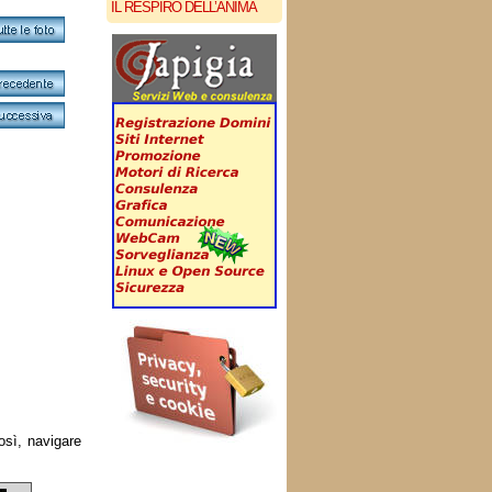
IL RESPIRO DELL’ANIMA
osì, navigare