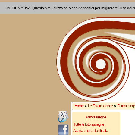
INFORMATIVA: Questo sito utilizza solo cookie tecnici per migliorare l'uso dei s
Home
»
Le Fotorassegne
»
Fotorassegn
Fotorassegne
Tutte le fotorassegne
Acaya la citta` fortificata