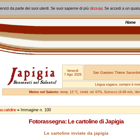
ervizi da parte dei suoi utenti. Se vuoi saperne di più
clicca qui
. Se accedi a un qual
Home
Venerdì
San Gaetano Thiene Sacerdot
7 Ago 2026
Lingua sagace, sempre è mo
Meteo nel Salento
: temp. 13 °C, Umid. rel. 67%, Scirocco (6.69 m/s, V
a cartoline
»
Immagine n. 100
Fotorassegna: Le cartoline di Japigia
Le cartoline inviate da japigia