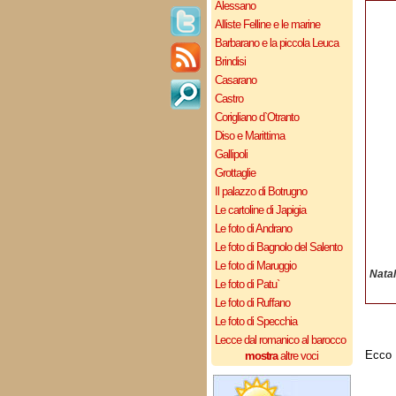
Alessano
Alliste Felline e le marine
Barbarano e la piccola Leuca
Brindisi
Casarano
Castro
Corigliano d`Otranto
Diso e Marittima
Gallipoli
Grottaglie
Il palazzo di Botrugno
Le cartoline di Japigia
Le foto di Andrano
Le foto di Bagnolo del Salento
Le foto di Maruggio
Nata
Le foto di Patu`
Le foto di Ruffano
Le foto di Specchia
Lecce dal romanico al barocco
Ecco 
mostra
altre voci