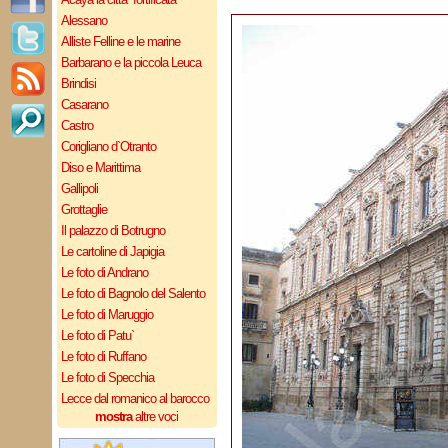
Alessano
Alliste Felline e le marine
Barbarano e la piccola Leuca
Brindisi
Casarano
Castro
Corigliano d`Otranto
Diso e Marittima
Gallipoli
Grottaglie
Il palazzo di Botrugno
Le cartoline di Japigia
Le foto di Andrano
Le foto di Bagnolo del Salento
Le foto di Maruggio
Le foto di Patu`
Le foto di Ruffano
Le foto di Specchia
Lecce dal romanico al barocco
mostra
altre voci