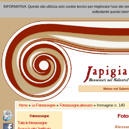
INFORMATIVA: Questo sito utilizza solo cookie tecnici per migliorare l'uso dei ser
sottostante questo bann
Meteo nel Salent
Home
»
Le Fotorassegne
»
Fotorassegna alessano
»
Immagine n. 140
Foto
Fotorassegne
Tutte le fotorassegne
Alessan
Acaya la citta` fortificata