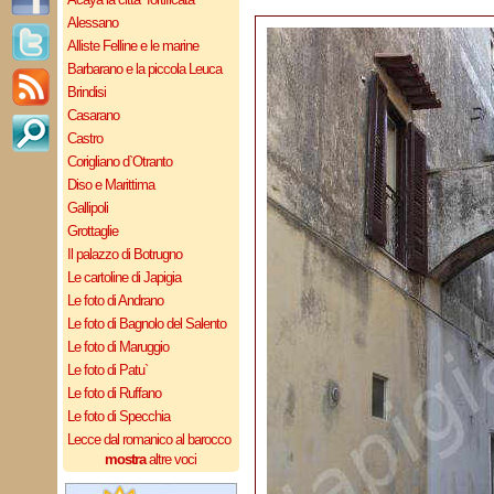
Alessano
Alliste Felline e le marine
Barbarano e la piccola Leuca
Brindisi
Casarano
Castro
Corigliano d`Otranto
Diso e Marittima
Gallipoli
Grottaglie
Il palazzo di Botrugno
Le cartoline di Japigia
Le foto di Andrano
Le foto di Bagnolo del Salento
Le foto di Maruggio
Le foto di Patu`
Le foto di Ruffano
Le foto di Specchia
Lecce dal romanico al barocco
mostra
altre voci