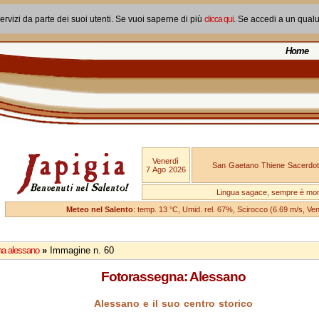
ervizi da parte dei suoi utenti. Se vuoi saperne di più
clicca qui
. Se accedi a un qual
Home
Venerdì
San Gaetano Thiene Sacerdot
7 Ago 2026
Lingua sagace, sempre è mo
Meteo nel Salento
: temp. 13 °C, Umid. rel. 67%, Scirocco (6.69 m/s, V
na alessano
»
Immagine n. 60
Fotorassegna: Alessano
Alessano e il suo centro storico