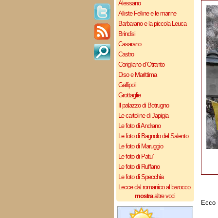
Alessano
Alliste Felline e le marine
Barbarano e la piccola Leuca
Brindisi
Casarano
Castro
Corigliano d`Otranto
Diso e Marittima
Gallipoli
Grottaglie
Il palazzo di Botrugno
Le cartoline di Japigia
Le foto di Andrano
Le foto di Bagnolo del Salento
Le foto di Maruggio
Le foto di Patu`
Le foto di Ruffano
Le foto di Specchia
Lecce dal romanico al barocco
mostra
altre voci
Ecco 