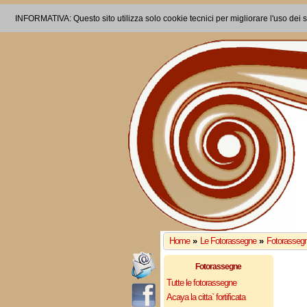
INFORMATIVA: Questo sito utilizza solo cookie tecnici per migliorare l'uso dei s
Home
»
Le Fotorassegne
»
Fotorasseg
Fotorassegne
Tutte le fotorassegne
Acaya la citta` fortificata