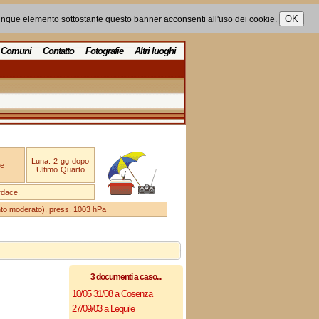
unque elemento sottostante questo banner acconsenti all'uso dei cookie.
Comuni
Contatto
Fotografie
Altri luoghi
Luna: 2 gg dopo
e
Ultimo Quarto
rdace.
ento moderato), press. 1003 hPa
3 documenti a caso...
10/05 31/08 a Cosenza
27/09/03 a Lequile