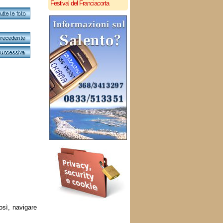
Festival del Franciacorta
osì, navigare