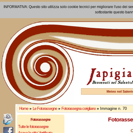
INFORMATIVA: Questo sito utilizza solo cookie tecnici per migliorare l'uso dei ser
sottostante questo bann
Meteo nel Salent
Home
»
Le Fotorassegne
»
Fotorassegna corigliano
»
Immagine n. 70
Fotorasse
Fotorassegne
Tutte le fotorassegne
C
Acaya la citta` fortificata