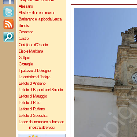
Alessano
Alliste Felline e le marine
Barbarano e la piccola Leuca
Brindisi
Casarano
Castro
Corigliano d`Otranto
Diso e Marittima
Gallipoli
Grottaglie
Il palazzo di Botrugno
Le cartoline di Japigia
Le foto di Andrano
Le foto di Bagnolo del Salento
Le foto di Maruggio
Le foto di Patu`
Le foto di Ruffano
Le foto di Specchia
Lecce dal romanico al barocco
mostra
altre voci