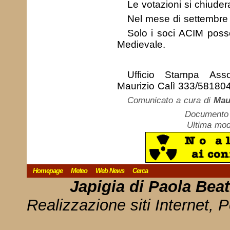
Le votazioni si chiuder
Nel mese di settembre 2
Solo i soci ACIM posso
Medievale.
Ufficio Stampa Asso
Maurizio Calì 333/5818
Comunicato a cura di
Mau
Documento c
Ultima mod
Homepage
Meteo
Web News
Cerca
Japigia di Paola Bea
Realizzazione siti Internet, P