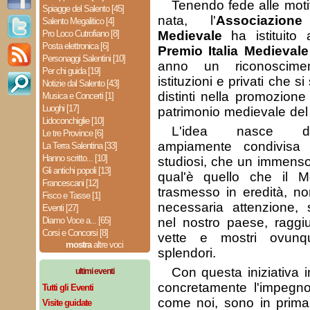
Tenendo fede alle motiv
Spiagge del Salento [45]
nata, l'
Associazione
Salento Megalitico [4]
Pro Loco Cutrofiano [8]
Medievale
ha istituito a
Posta elettronica [6]
Premio Italia Medievale
Personaggi Salentini [10]
anno un riconoscimen
Per chi guida [19]
istituzioni e privati che 
Notizie dal Salento [43]
distinti nella promozione
Musica e Concerti [1]
Luoghi [17]
patrimonio medievale del
Lidoconchiglie [10]
L'idea nasce dal
Le tre Province [6]
ampiamente condivisa
La Terra Salentina [33]
Hanno scritto... [10]
studiosi, che un immens
Gli antichi popoli [13]
qual'è quello che il 
Francescani [12]
trasmesso in eredità, n
Fisco e Tasse [1]
necessaria attenzione, 
Eventi [27]
Diamo Voce a... [65]
nel nostro paese, raggi
Corsi e Concorsi [8]
vette e mostri ovunqu
mostra
altre voci
splendori.
Con questa iniziativa 
ultimi eventi
concretamente l'impegno 
Tutti gli Eventi
come noi, sono in prima 
Visite guidate