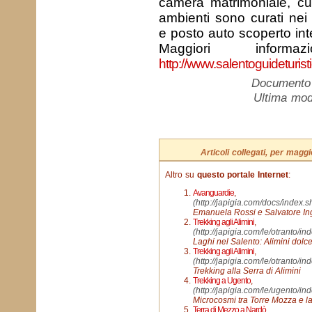
camera matrimoniale, cu
ambienti sono curati nei 
e posto auto scoperto inte
Maggiori inform
http://www.salentoguideturisti
Documento c
Ultima mod
Articoli collegati, per mag
Altro su
questo portale Internet
:
Avanguardie
,
(http://japigia.com/docs/index
Emanuela Rossi e Salvatore In
Trekking agli Alimini
,
(http://japigia.com/le/otranto/
Laghi nel Salento: Alimini dolce
Trekking agli Alimini
,
(http://japigia.com/le/otranto/
Trekking alla Serra di Alimini
Trekking a Ugento
,
(http://japigia.com/le/ugento/
Microcosmi tra Torre Mozza e la
Terra di Mezzo a Nardò
,