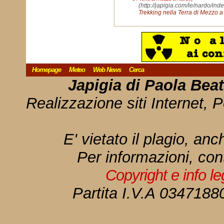
(http://japigia.com/le/nardo/in
Trekking nella Terra di Mezzo 
Homepage
Meteo
Web News
Cerca
Japigia di Paola Bea
Realizzazione siti Internet, P
E' vietato il plagio, anc
Per informazioni, con
Copyright e info l
Partita I.V.A 034718