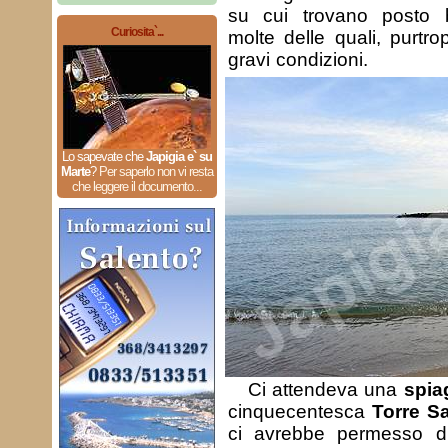
su cui trovano posto
Curiosita`...
molte delle quali, purtr
gravi condizioni.
Lo sapevate che
Japigia e` su
Marte
?
Per saperlo non vi resta
che leggere il documento...
Ci attendeva una
spia
cinquecentesca
Torre S
ci avrebbe permesso di 