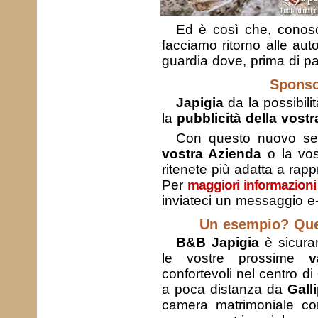
Ed è così che, conosc
facciamo ritorno alle auto
guardia dove, prima di pa
Sponso
Japigia
da la possibili
la
pubblicità della vostra
Con questo nuovo servi
vostra Azienda
o la vo
ritenete più adatta a rappr
Per
maggiori informazioni
inviateci un messaggio e-
Un esempio? Ques
B&B Japigia
è sicura
le vostre prossime
v
confortevoli nel centro di
a poca distanza da
Galli
camera matrimoniale 