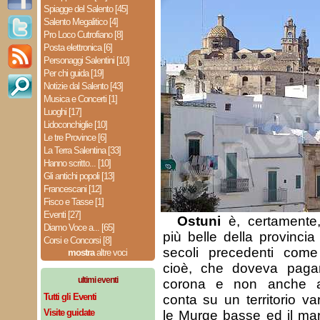
Spiagge del Salento [45]
Salento Megalitico [4]
Pro Loco Cutrofiano [8]
Posta elettronica [6]
Personaggi Salentini [10]
Per chi guida [19]
Notizie dal Salento [43]
Musica e Concerti [1]
Luoghi [17]
Lidoconchiglie [10]
Le tre Province [6]
La Terra Salentina [33]
Hanno scritto... [10]
Gli antichi popoli [13]
Francescani [12]
Fisco e Tasse [1]
Eventi [27]
Ostuni
è, certamente,
Diamo Voce a... [65]
più belle della provincia 
Corsi e Concorsi [8]
secoli precedenti co
mostra
altre voci
cioè, che doveva pagare
ultimi eventi
corona e non anche al
Tutti gli Eventi
conta su un territorio va
Visite guidate
le Murge basse ed il mare.