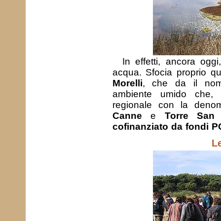
In effetti, ancora og
acqua. Sfocia proprio q
Morelli
, che da il no
ambiente umido che, r
regionale con la deno
Canne
e
Torre San
cofinanziato da fondi 
L