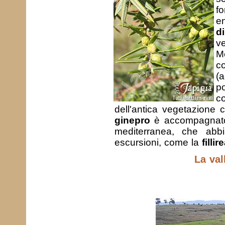
fo
e
di
ve
M
c
(a
p
c
dell'antica vegetazione ch
ginepro
è accompagnato 
mediterranea, che abb
escursioni, come la
fillir
La val