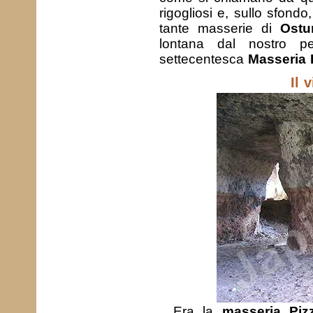
rigogliosi e, sullo sfondo
tante masserie di
Ostu
lontana dal nostro p
settecentesca
Masseria 
Il 
Era la
masseria Piz