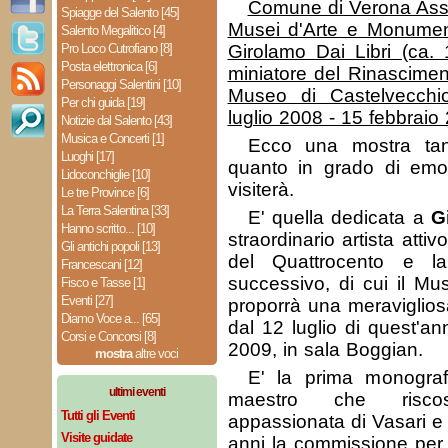
Comune di Verona Asse
Spiagge del Salento [45]
Musei d'Arte e Monume
Salento Megalitico [4]
Pro Loco Cutrofiano [8]
Girolamo Dai Libri (ca. 
Posta elettronica [6]
miniatore del Rinascime
Personaggi Salentini [10]
Museo di Castelvecchi
Per chi guida [19]
luglio 2008 - 15 febbraio
Notizie dal Salento [43]
Musica e Concerti [1]
Ecco una mostra tant
Luoghi [17]
quanto in grado di emo
Lidoconchiglie [10]
visiterà.
Le tre Province [6]
La Terra Salentina [33]
E' quella dedicata a
G
Hanno scritto... [10]
straordinario artista atti
Gli antichi popoli [13]
del Quattrocento e l
Francescani [12]
successivo, di cui il Mu
Fisco e Tasse [1]
Eventi [27]
proporrà una meraviglio
Diamo Voce a... [65]
dal 12 luglio di quest'an
Corsi e Concorsi [8]
2009, in sala Boggian.
mostra
altre voci
E' la prima monogra
ultimi eventi
maestro che riscos
Tutti gli Eventi
appassionata di Vasari e
Visite guidate
anni la commissione per 