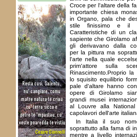
Croce per l'altare della f
importante chiesa monas
in Organo, pala che des
stile finissimo e il 
Caratteristiche di un cl
sapiente che Girolamo af
gli derivavano dalla co
per la pittura ma sopratt
l'arte nella quale eccel
prim'attore sulla s
Rinascimento.Proprio la 
lo squisito equilibrio fo
pale d'altare hanno cont
opere di Girolamo sia
grandi musei internazion
al Louvre alla National
capolavori dell'arte italia
In Italia il suo no
soprattutto alla fama di i
mentre a livello internaz