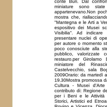
conte Buri. Dal confront
miniature sono state 
appartenevano.Non pochi 
mostra che, riallacciand
"Mantegna e le Arti a Ve
espositivo dei Musei sca
Visibilia". Ad indicar
presentare nuclei di ope
per autore o momento stor
poco conosciute alla st
pubblico, valorizzate c
restauro.per Girolamo 
miniatore del Rinas
Castelvecchio, sala Bo
2009Orario: da martedì a
19.30Mostra promossa da
Cultura - Musei d'Arte
contributo di: Regione de
per i Beni e le Attività
Storici, Artistici ed Etn
Rovigo e Vicenza, Dioces