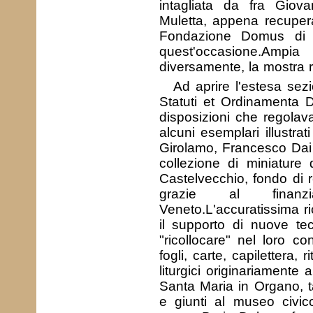
intagliata da fra Giova
Muletta, appena recupera
Fondazione Domus di V
quest'occasione.Ampi
diversamente, la mostra ri
Ad aprire l'estesa sez
Statuti et Ordinamenta 
disposizioni che regolav
alcuni esemplari illustra
Girolamo, Francesco Dai L
collezione di miniature
Castelvecchio, fondo di r
grazie al finanz
Veneto.L'accuratissima r
il supporto di nuove tec
"ricollocare" nel loro co
fogli, carte, capilettera, r
liturgici originariamente 
Santa Maria in Organo, ta
e giunti al museo civic