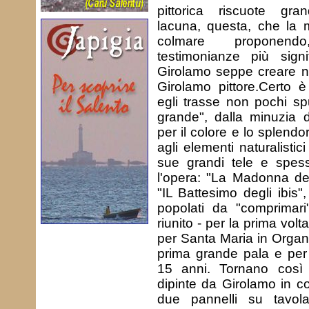
pittorica riscuote gr
lacuna, questa, che la 
colmare proponendo
testimonianze più signi
Girolamo seppe creare nell
Girolamo pittore.Certo è
egli trasse non pochi spu
grande", dalla minuzia 
per il colore e lo splendo
agli elementi naturalistic
sue grandi tele e spess
l'opera: "La Madonna dei
"IL Battesimo degli ibis",
popolati da "comprimar
riunito - per la prima volta 
per Santa Maria in Organ
prima grande pala e per 
15 anni. Tornano così 
dipinte da Girolamo in 
due pannelli su tavol