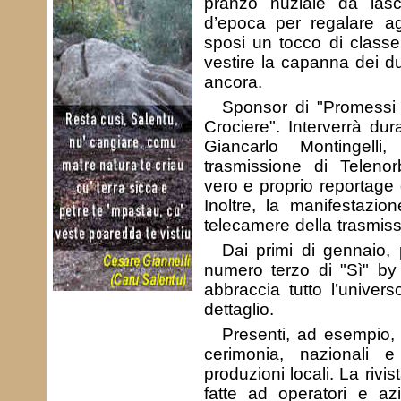
pranzo nuziale da lasc
d’epoca per regalare ag
sposi un tocco di classe,
vestire la capanna dei du
ancora.
Sponsor di "Promessi
Crociere". Interverrà dur
Giancarlo Montingelli,
trasmissione di Telen
vero e proprio reportage d
Inoltre, la manifestazio
telecamere della trasmis
Dai primi di gennaio, p
numero terzo di "Sì" by 
abbraccia tutto l’univer
dettaglio.
Presenti, ad esempio, le 
cerimonia, nazionali e
produzioni locali. La rivi
fatte ad operatori e az