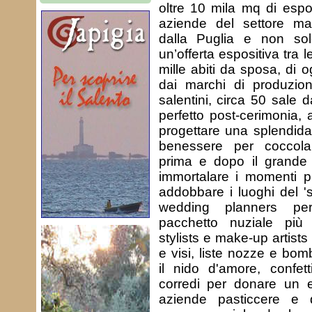
oltre 10 mila mq di espo
aziende del settore mat
dalla Puglia e non so
un’offerta espositiva tra l
mille abiti da sposa, di 
dai marchi di produzion
salentini, circa 50 sale 
perfetto post-cerimonia, 
progettare una splendida 
benessere per coccola
prima e dopo il grande g
immortalare i momenti più
addobbare i luoghi del 'si
wedding planners pe
pacchetto nuziale più 
stylists e make-up artists
e visi, liste nozze e bom
il nido d'amore, confett
corredi per donare un e
aziende pasticcere e 