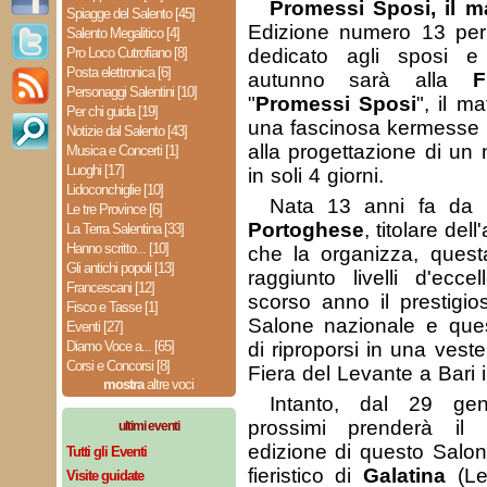
Promessi Sposi, il ma
Spiagge del Salento [45]
Edizione numero 13 per 
Salento Megalitico [4]
Pro Loco Cutrofiano [8]
dedicato agli sposi 
Posta elettronica [6]
autunno sarà alla
F
Personaggi Salentini [10]
"
Promessi Sposi
", il m
Per chi guida [19]
una fascinosa kermesse 
Notizie dal Salento [43]
alla progettazione di un
Musica e Concerti [1]
Luoghi [17]
in soli 4 giorni.
Lidoconchiglie [10]
Nata 13 anni fa da 
Le tre Province [6]
Portoghese
, titolare del
La Terra Salentina [33]
Hanno scritto... [10]
che la organizza, quest
Gli antichi popoli [13]
raggiunto livelli d'ecce
Francescani [12]
scorso anno il prestigio
Fisco e Tasse [1]
Salone nazionale e quest
Eventi [27]
Diamo Voce a... [65]
di riproporsi in una vest
Corsi e Concorsi [8]
Fiera del Levante a Bari 
mostra
altre voci
Intanto, dal 29 gen
prossimi prenderà il 
ultimi eventi
edizione di questo Salon
Tutti gli Eventi
fieristico di
Galatina
(L
Visite guidate