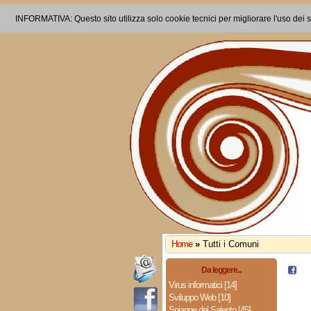
INFORMATIVA: Questo sito utilizza solo cookie tecnici per migliorare l'uso dei s
Home
»
Tutti i Comuni
Da leggere...
Virus informatici [14]
Sviluppo Web [10]
Spiagge del Salento [45]