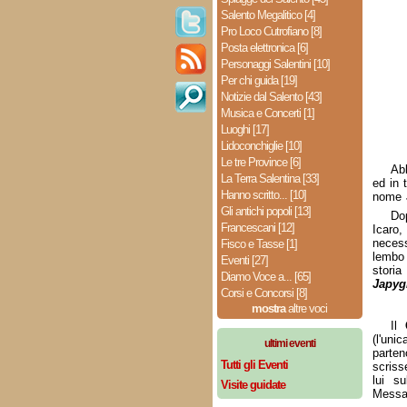
Salento Megalitico [4]
Pro Loco Cutrofiano [8]
Posta elettronica [6]
Personaggi Salentini [10]
Per chi guida [19]
Notizie dal Salento [43]
Musica e Concerti [1]
Luoghi [17]
Lidoconchiglie [10]
Le tre Province [6]
Abb
La Terra Salentina [33]
ed in 
Hanno scritto... [10]
nome
Gli antichi popoli [13]
Dop
Francescani [12]
Icaro,
necess
Fisco e Tasse [1]
lembo
Eventi [27]
storia
Diamo Voce a... [65]
Japyg
Corsi e Concorsi [8]
mostra
altre voci
Il
(l'un
ultimi eventi
parten
Tutti gli Eventi
scriss
lui s
Visite guidate
Messa