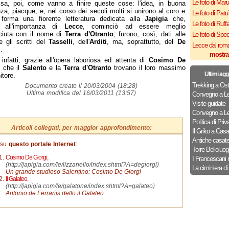
Le foto di Mar
 sa, poi, come vanno a finire queste cose: l'idea, in buona
za, piacque, e, nel corso dei secoli molti si unirono al coro e
Le foto di Patu
 forma una fiorente letteratura dedicata alla
Japigia
che,
Le foto di Ruff
e all'importanza di
Lecce
, cominciò ad essere meglio
ciuta con il nome di
Terra d'Otranto
; furono, così, dati alle
Le foto di Spe
 gli scritti del
Tasselli
, dell'
Arditi
, ma, soprattutto, del
De
Lecce dal roma
i
.
mostra
 infatti, grazie all'opera laboriosa ed attenta di
Cosimo De
i
che il
Salento
e la
Terra d'Otranto
trovano il loro massimo
Ultimi agg
itore.
Trekking a Ost
Documento creato il 20/03/2004 (18:28)
Ultima modifica del 16/03/2011 (13:57)
Convegno a Le
Visite guidate
Convegno a Le
Politica di Priv
Articoli collegati, per maggior approfondimento:
Il Griko a Cas
Antiche casat
 su
questo portale Internet
:
Torre Belloluog
Cosimo De Giorgi
,
I Francescani 
(http://japigia.com/le/lizzanello/index.shtml?A=degiorgi)
La ciminiera di
Un grande studioso Salentino: Cosimo De Giorgi
Il Galateo
,
(http://japigia.com/le/galatone/index.shtml?A=galateo)
Antonio de Ferrariis detto il Galateo