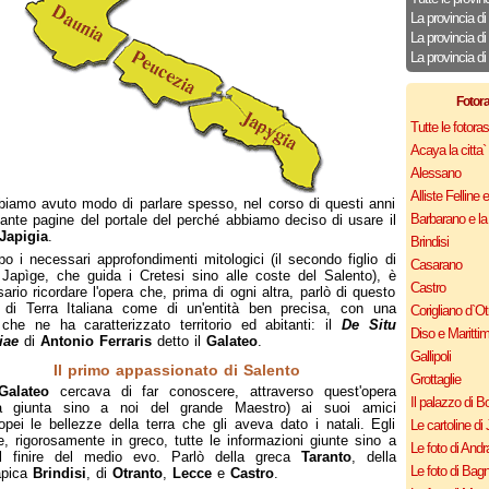
La provincia d
La provincia di 
La provincia di
Fotor
Tutte le fotor
Acaya la citta` f
Alessano
Alliste Felline 
iamo avuto modo di parlare spesso, nel corso di questi anni
Barbarano e la
tante pagine del portale del perché abbiamo deciso di usare il
Japigia
.
Brindisi
o i necessari approfondimenti mitologici (il secondo figlio di
Casarano
 Japìge, che guida i Cretesi sino alle coste del Salento), è
Castro
ario ricordare l'opera che, prima di ogni altra, parlò di questo
 di Terra Italiana come di un'entità ben precisa, con una
Corigliano d`Ot
 che ne ha caratterizzato territorio ed abitanti: il
De Situ
Diso e Maritti
iae
di
Antonio Ferraris
detto il
Galateo
.
Gallipoli
Il primo appassionato di Salento
Grottaglie
Galateo
cercava di far conoscere, attraverso quest'opera
Il palazzo di B
ica giunta sino a noi del grande Maestro) ai suoi amici
opei le bellezze della terra che gli aveva dato i natali. Egli
Le cartoline di 
e, rigorosamente in greco, tutte le informazioni giunte sino a
Le foto di Andr
ul finire del medio evo. Parlò della greca
Taranto
, della
Le foto di Bagn
pica
Brindisi
, di
Otranto
,
Lecce
e
Castro
.