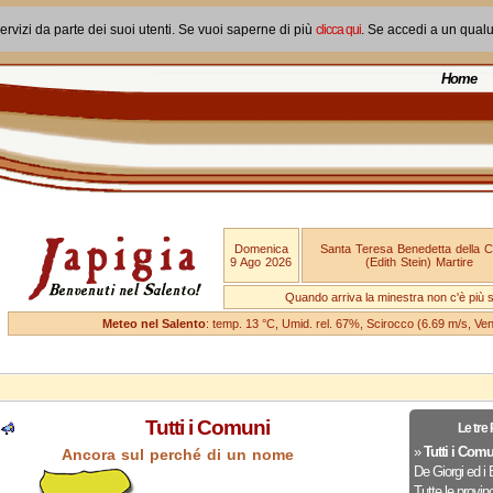
ervizi da parte dei suoi utenti. Se vuoi saperne di più
clicca qui
. Se accedi a un qual
Home
Domenica
Santa Teresa Benedetta della 
9 Ago 2026
(Edith Stein) Martire
Quando arriva la minestra non c'è più si
Meteo nel Salento
: temp. 13 °C, Umid. rel. 67%, Scirocco (6.69 m/s, V
Tutti i Comuni
Le tre
»
Tutti i Comu
Ancora sul perché di un nome
De Giorgi ed i 
Tutte le provin