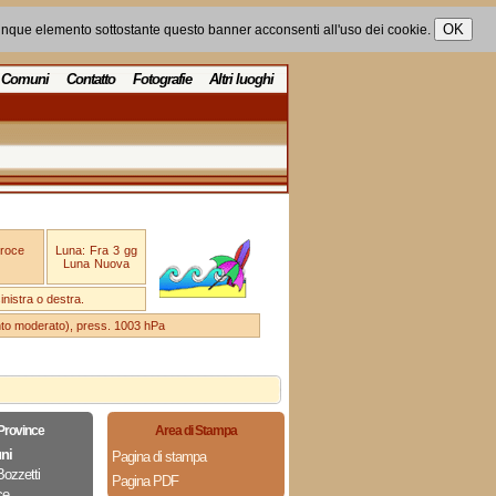
unque elemento sottostante questo banner acconsenti all'uso dei cookie.
Comuni
Contatto
Fotografie
Altri luoghi
Croce
Luna: Fra 3 gg
Luna Nuova
nistra o destra.
ento moderato), press. 1003 hPa
 Province
Area di Stampa
ni
Pagina di stampa
Bozzetti
Pagina PDF
ce