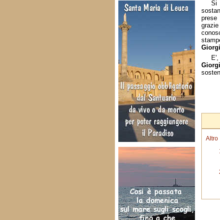
Si
sostan
prese
grazi
conos
stampe
Giorg
E',
Giorg
sosten
Altro