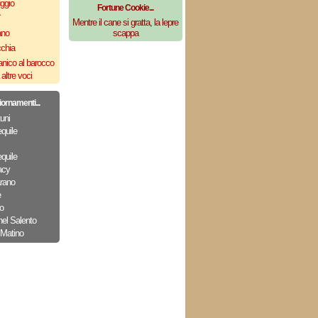
uggio
Fortune Cookie...
`
Mentre il cane si gratta, la lepre
ano
scappa
cchia
nico al barocco
altre voci
iornamenti...
uni
quile
quile
acy
arano
e
o
nel Salento
 Matino