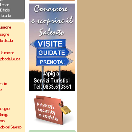
i Lecce
Brindisi
 Taranto
assegne
assegne
ortificata
e le marine
 piccola Leuca
ranto
ma
otrugno
Japigia
ano
olo del Salento