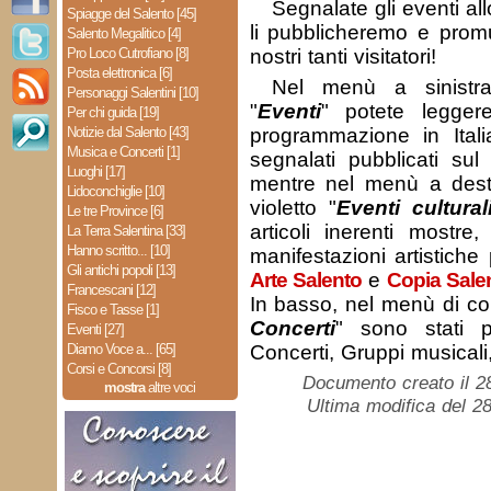
Segnalate gli eventi al
Spiagge del Salento [45]
li pubblicheremo e prom
Salento Megalitico [4]
Pro Loco Cutrofiano [8]
nostri tanti visitatori!
Posta elettronica [6]
Nel menù a sinistra
Personaggi Salentini [10]
"
Eventi
" potete leggere
Per chi guida [19]
Notizie dal Salento [43]
programmazione in Itali
Musica e Concerti [1]
segnalati pubblicati sul
Luoghi [17]
mentre nel menù a dest
Lidoconchiglie [10]
violetto "
Eventi cultural
Le tre Province [6]
articoli inerenti mostre
La Terra Salentina [33]
Hanno scritto... [10]
manifestazioni artistiche 
Gli antichi popoli [13]
Arte Salento
e
Copia Sale
Francescani [12]
In basso, nel menù di col
Fisco e Tasse [1]
Concerti
" sono stati pu
Eventi [27]
Diamo Voce a... [65]
Concerti, Gruppi musicali,
Corsi e Concorsi [8]
Documento creato il 2
mostra
altre voci
Ultima modifica del 28