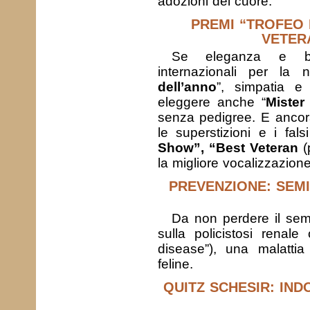
adozioni del cuore.
PREMI “TROFEO H
VETER
Se eleganza e be
internazionali per la 
dell’anno
”, simpatia e 
eleggere anche “
Mister
senza pedigree. E ancora
le superstizioni e i falsi
Show”, “Best Veteran
(p
la migliore vocalizzazione 
PREVENZIONE: SEMI
Da non perdere il semin
sulla policistosi renale
disease”), una malattia
feline.
QUITZ SCHESIR: IND