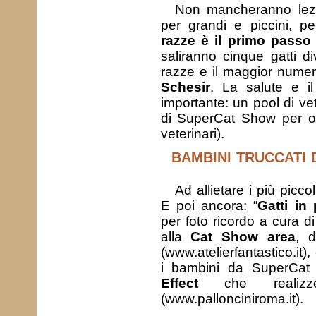
Non mancheranno lezio
per grandi e piccini, 
razze è il primo passo
saliranno cinque gatti di
razze e il maggior numero
Schesir
. La salute e i
importante: un pool di ve
di SuperCat Show per of
veterinari).
BAMBINI TRUCCATI 
Ad allietare i più piccol
E poi ancora: “
Gatti in
per foto ricordo a cura d
alla
Cat Show area
, d
(www.atelierfantastico.it
i bambini da SuperCat
Effect
che realizzer
(www.pallonciniroma.it).