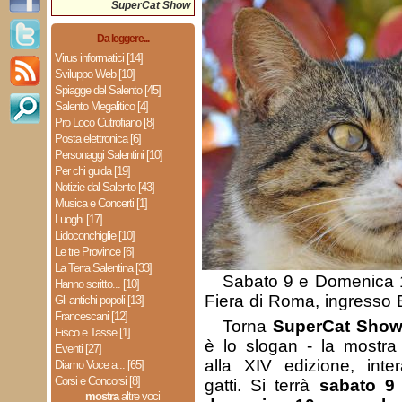
SuperCat Show
Da leggere...
Virus informatici [14]
Sviluppo Web [10]
Spiagge del Salento [45]
Salento Megalitico [4]
Pro Loco Cutrofiano [8]
Posta elettronica [6]
Personaggi Salentini [10]
Per chi guida [19]
Notizie dal Salento [43]
Musica e Concerti [1]
Luoghi [17]
Lidoconchiglie [10]
Le tre Province [6]
La Terra Salentina [33]
Sabato 9 e Domenica
Hanno scritto... [10]
Fiera di Roma, ingresso E
Gli antichi popoli [13]
Francescani [12]
Torna
SuperCat Show
Fisco e Tasse [1]
è lo slogan - la mostra 
Eventi [27]
alla XIV edizione, inte
Diamo Voce a... [65]
Corsi e Concorsi [8]
gatti. Si terrà
sabato 9 
mostra
altre voci