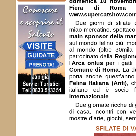
domenica 10 novembre 
Fiera di Roma (i
www.supercatshow.com
Due giorni di sfilate 
miao-mercatino, spettacoli
main sponsor della man
sul mondo felino più impo
al mondo (oltre 30mila 
patrocinato dalla
Region
l’
Arca onlus
per i gatti 
Comune di Roma
. La d
porta anche quest’anno l
Felina Italiana (Anfi)
, c
italiano ed è socio 
Internazionale
.
Due giornate ricche di g
di casa, incontri con vet
mostre d’arte, giochi, sem
SFILATE DI 