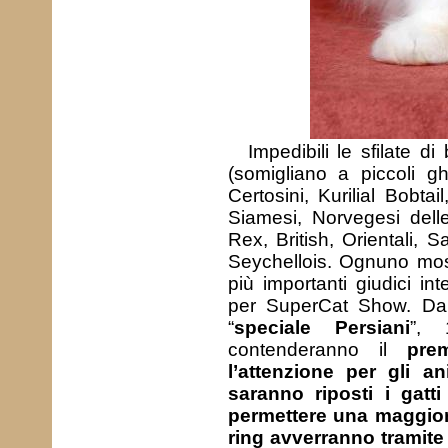
Impedibili le sfilate d
(somigliano a piccoli gh
Certosini, Kurilial Bobta
Siamesi, Norvegesi del
Rex, British, Orientali, 
Seychellois. Ognuno mostr
più importanti giudici int
per SuperCat Show. Da
“
speciale Persiani
”, 
contenderanno il
pre
l’attenzione per gli 
saranno riposti i gatti
permettere una maggiore
ring avverranno tramit