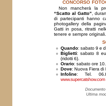
CONCORSO FOTOG
Non mancherà la pr
“Scatto al Gatto”
, dura
di partecipanti hanno ca
photogallery della pag
Gatti in posa, ritratti nel
tenere e sempre originali.
SC
Quando
: sabato 9 e
Biglietti
: sabato 8 eu
(ridotti 6).
Orario
: sabato ore 10
Dove
: Nuova Fiera di
Infoline
: Tel. 06.
www.supercatshow.com
Documento c
Ultima mod