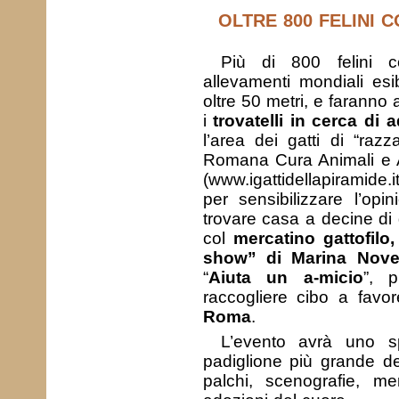
OLTRE 800 FELINI C
Più di 800 felini co
allevamenti mondiali es
oltre 50 metri, e faranno 
i
trovatelli in cerca di 
l’area dei gatti di “razz
Romana Cura Animali e 
(www.igattidellapiramide.
per sensibilizzare l’op
trovare casa a decine di g
col
mercatino gattofilo
show” di Marina Novell
“
Aiuta un a-micio
”, 
raccogliere cibo a favor
Roma
.
L’evento avrà uno s
padiglione più grande d
palchi, scenografie, me