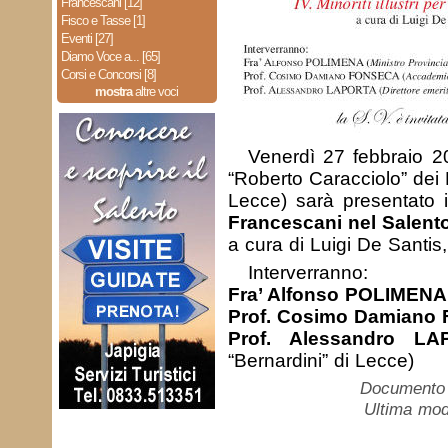
Francescani [12]
Fisco e Tasse [1]
Eventi [27]
Diamo Voce a... [65]
Corsi e Concorsi [8]
mostra
altre voci
Venerdì 27 febbraio 20
“Roberto Caracciolo” dei 
Lecce) sarà presentato 
Francescani nel Salent
a cura di Luigi De Santis
Interverranno:
Fra’ Alfonso POLIMENA
Prof. Cosimo Damian
Prof. Alessandro L
“Bernardini” di Lecce)
Documento c
Ultima mod