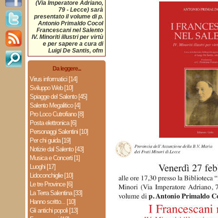
(Via Imperatore Adriano,
79 - Lecce) sarà
presentato il volume di p.
Antonio Primaldo CocoI
Francescani nel Salento
IV. Minoriti illustri per virtù
e per sapere a cura di
Luigi De Santis, ofm
Da leggere...
Virus informatici [14]
Sviluppo Web [10]
Spiagge del Salento [45]
Salento Megalitico [4]
Pro Loco Cutrofiano [8]
Posta elettronica [6]
Personaggi Salentini [10]
Per chi guida [19]
Notizie dal Salento [43]
Musica e Concerti [1]
Luoghi [17]
Lidoconchiglie [10]
Le tre Province [6]
La Terra Salentina [33]
Hanno scritto... [10]
Gli antichi popoli [13]