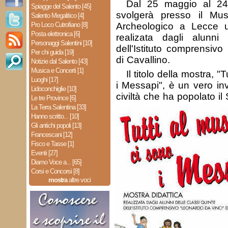
Dal 25 maggio al 2
Spiagge del Salento [45]
svolgerà presso il Mu
Salento Megalitico [4]
Pro Loco Cutrofiano [8]
Archeologico a Lecce u
Posta elettronica [6]
realizata dagli alunni 
Personaggi Salentini [10]
dell'Istituto comprensiv
Per chi guida [19]
di Cavallino.
Notizie dal Salento [43]
Musica e Concerti [1]
Il titolo della mostra, "
Luoghi [17]
i Messapi", è un vero in
Lidoconchiglie [10]
civiltà che ha popolato il 
Le tre Province [6]
La Terra Salentina [33]
Hanno scritto... [10]
Gli antichi popoli [13]
Francescani [12]
Fisco e Tasse [1]
Eventi [27]
Diamo Voce a... [65]
Corsi e Concorsi [8]
mostra
altre voci