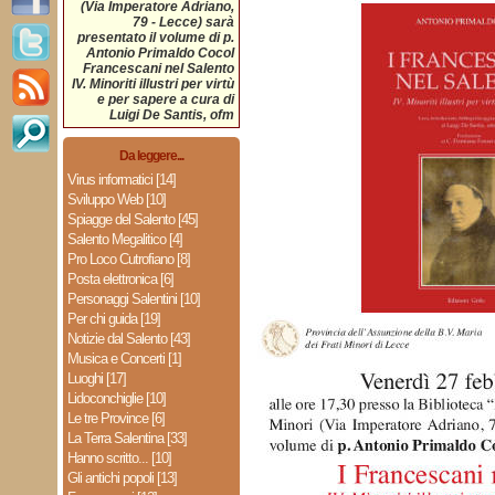
(Via Imperatore Adriano,
79 - Lecce) sarà
presentato il volume di p.
Antonio Primaldo CocoI
Francescani nel Salento
IV. Minoriti illustri per virtù
e per sapere a cura di
Luigi De Santis, ofm
Da leggere...
Virus informatici [14]
Sviluppo Web [10]
Spiagge del Salento [45]
Salento Megalitico [4]
Pro Loco Cutrofiano [8]
Posta elettronica [6]
Personaggi Salentini [10]
Per chi guida [19]
Notizie dal Salento [43]
Musica e Concerti [1]
Luoghi [17]
Lidoconchiglie [10]
Le tre Province [6]
La Terra Salentina [33]
Hanno scritto... [10]
Gli antichi popoli [13]