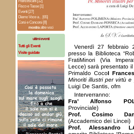
Francescani [12]
Fisco e Tasse [1]
Eventi [27]
Diamo Voce a... [65]
Corsi e Concorsi [8]
mostra
altre voci
ultimi eventi
Tutti gli Eventi
Venerdì 27 febbraio 
Visite guidate
presso la Biblioteca “Ro
FratiMinori (Via Imper
Lecce) sarà presentato il
Primaldo Coco
I France
Minoriti illustri per virtù
Luigi De Santis, ofm
Interverranno:
Fra’ Alfonso POL
Provinciale)
Prof. Cosimo Da
(Accademico dei Lincei)
Prof. Alessandro 