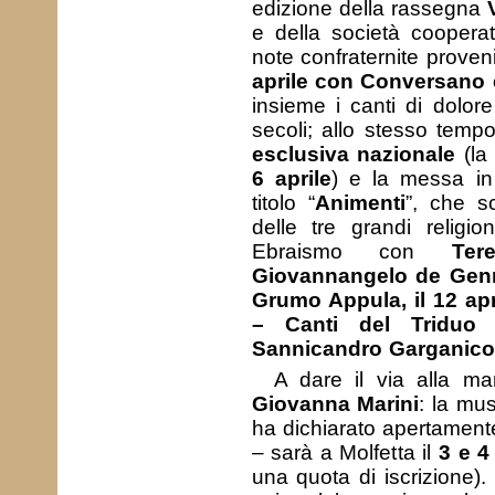
edizione della rassegna
e della società coopera
note confraternite provenie
aprile con Conversano 
insieme i canti di dolore
secoli; allo stesso tempo,
esclusiva nazionale
(la
6 aprile
) e la messa i
titolo “
Animenti
”, che s
delle tre grandi religio
Ebraismo con
Ter
Giovannangelo de Genna
Grumo Appula, il 12 ap
– Canti del Triduo 
Sannicandro Garganico e
A dare il via alla man
Giovanna Marini
: la mu
ha dichiarato apertamente d
– sarà a Molfetta il
3 e 4
una quota di iscrizione). 