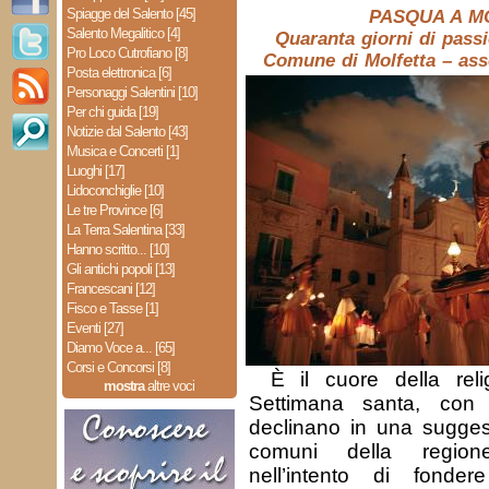
Spiagge del Salento [45]
PASQUA A M
Salento Megalitico [4]
Quaranta giorni di passi
Pro Loco Cutrofiano [8]
Comune di Molfetta – ass
Posta elettronica [6]
Personaggi Salentini [10]
Per chi guida [19]
Notizie dal Salento [43]
Musica e Concerti [1]
Luoghi [17]
Lidoconchiglie [10]
Le tre Province [6]
La Terra Salentina [33]
Hanno scritto... [10]
Gli antichi popoli [13]
Francescani [12]
Fisco e Tasse [1]
Eventi [27]
Diamo Voce a... [65]
Corsi e Concorsi [8]
È il cuore della reli
mostra
altre voci
Settimana santa, con 
declinano in una suggest
comuni della region
nell’intento di fonde