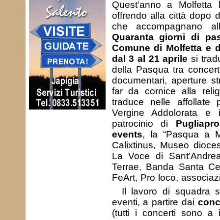
Quest’anno a Molfetta 
offrendo alla città dopo 
che accompagnano al
Quaranta giorni di pas
Comune di Molfetta e d
dal 3 al 21 aprile
si trad
della Pasqua tra concerti 
documentari, aperture s
far da cornice alla rel
traduce nelle affollate
Vergine Addolorata e 
patrocinio di
Pugliapr
events
, la “Pasqua a Mo
Calixtinus, Museo dioces
La Voce di Sant’Andrea,
Terrae, Banda Santa Ceci
FeArt, Pro loco, associaz
Il lavoro di squadra 
eventi, a partire dai
conc
(tutti i concerti sono a 