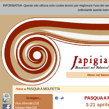
INFORMATIVA: Questo sito utilizza solo cookie tecnici per migliorare l'uso dei ser
sottostante questo bann
Meteo nel Salent
Home
»
PASQUA A MOLFETTA
PASQUA A
Da leggere...
Virus informatici [14]
3-21 april
Sviluppo Web [10]