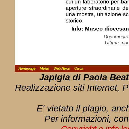
cui un laboratorio per ba
aperture straordinarie d
una mostra, un’azione sce
storico.
Info: Museo diocesano
Documento c
Ultima mod
Homepage
Meteo
Web News
Cerca
Japigia di Paola Bea
Realizzazione siti Internet, P
E' vietato il plagio, anc
Per informazioni, con