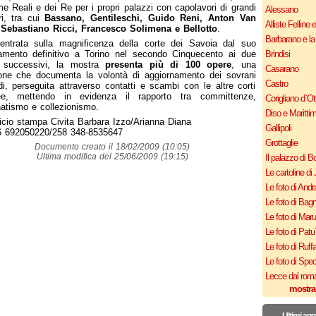
 Reali e dei Re per i propri palazzi con capolavori di grandi
Alessano
i, tra cui
Bassano, Gentileschi, Guido Reni, Anton Van
Alliste Felline 
 Sebastiano Ricci, Francesco Solimena e Bellotto
.
Barbarano e la
centrata sulla magnificenza della corte dei Savoia dal suo
amento definitivo a Torino nel secondo Cinquecento ai due
Brindisi
i successivi, la mostra
presenta più di 100 opere
, una
Casarano
one che documenta la volontà di aggiornamento dei sovrani
Castro
i, perseguita attraverso contatti e scambi con le altre corti
ee, mettendo in evidenza il rapporto tra committenze,
Corigliano d`Ot
tismo e collezionismo.
Diso e Maritti
icio stampa Civita Barbara Izzo/Arianna Diana
Gallipoli
06 692050220/258 348-8535647
Grottaglie
Documento creato il 18/02/2009 (10:05)
Ultima modifica del 25/06/2009 (19:15)
Il palazzo di B
Le cartoline di 
Le foto di Andr
Le foto di Bagn
Le foto di Mar
Le foto di Patu
Le foto di Ruff
Le foto di Spe
Lecce dal roma
mostra