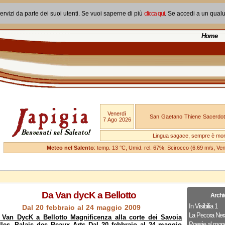
ervizi da parte dei suoi utenti. Se vuoi saperne di più
clicca qui
. Se accedi a un qual
Home
Venerdì
San Gaetano Thiene Sacerdot
7 Ago 2026
Lingua sagace, sempre è mo
Meteo nel Salento
: temp. 13 °C, Umid. rel. 67%, Scirocco (6.69 m/s, V
Da Van dycK a Bellotto
Archi
In Visibilia 1
Dal 20 febbraio al 24 maggio 2009
La Pecora Ner
 Van DycK a Bellotto Magnificenza alla corte dei Savoia
Poesie al mon
lles, Palais des Beaux Arts Dal 20 febbraio al 24 maggio