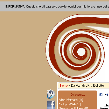
INFORMATIVA: Questo sito utilizza solo cookie tecnici per migliorare l'uso dei s
Home
»
Da Van dycK a Bellotto
Da leggere...
Virus informatici [14]
Sviluppo Web [10]
Da
Spiagge del Salento [45]
Bruxe