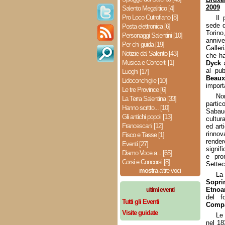
2009
Salento Megalitico [4]
Pro Loco Cutrofiano [8]
Il 
sede d
Posta elettronica [6]
Torin
Personaggi Salentini [10]
annive
Per chi guida [19]
Galler
Notizie dal Salento [43]
che ha
Musica e Concerti [1]
Dyck 
al pu
Luoghi [17]
Beaux
Lidoconchiglie [10]
import
Le tre Province [6]
No
La Terra Salentina [33]
partico
Hanno scritto... [10]
Sabaud
Gli antichi popoli [13]
cultur
Francescani [12]
ed art
rinno
Fisco e Tasse [1]
rende
Eventi [27]
signif
Diamo Voce a... [65]
e pro
Corsi e Concorsi [8]
Settec
mostra
altre voci
La
Sopr
Etnoa
ultimi eventi
del f
Tutti gli Eventi
Compa
Visite guidate
Le 
nel 183