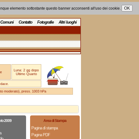
unque elemento sottostante questo banner acconsenti all'uso dei cookie.
Comuni
Contatto
Fotografie
Altri luoghi
Luna: 2 gg dopo
e
Ultimo Quarto
rdace.
ento moderato), press. 1003 hPa
vio 2009
Area di Stampa
Pagina di stampa
a
Pagina PDF
do