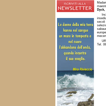
Madame
maestr
Dyck,
In
insedi
secol
selezi
sabaud
europ
mecena
Uff
Tel. 