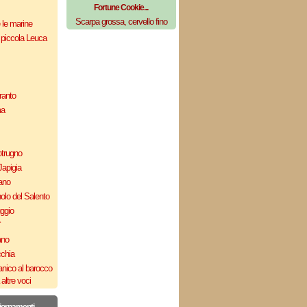
Fortune Cookie...
Scarpa grossa, cervello fino
e le marine
 piccola Leuca
ranto
ma
otrugno
Japigia
ano
olo del Salento
uggio
`
ano
cchia
nico al barocco
altre voci