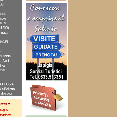
bil
oesia
amore
al.59
i 2009
musica
ANEI
e
nunziata
 a Noci
tiva
rter
CHEOLOGIA
 a Bellotto
altre voci
assegne
assegne
ortificata