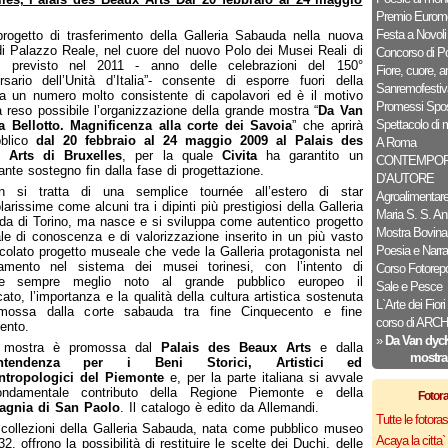
Premio Euromo
Festa a Novoli
progetto di trasferimento della Galleria Sabauda nella nuova
i Palazzo Reale, nel cuore del nuovo Polo dei Musei Reali di
Concorso di P
o, previsto nel 2011 - anno delle celebrazioni del 150°
Fiore, cuore, 
rsario dell’Unità d’Italia”- consente di esporre fuori della
Sanremofestiv
ia un numero molto consistente di capolavori ed è il motivo
Promessi Spos
 reso possibile l’organizzazione della grande mostra “
Da Van
Spettacolo di 
a Bellotto. Magnificenza alla corte dei Savoia
” che aprirà
bblico
dal 20 febbraio al 24 maggio 2009 al Palais des
A Roma
 Arts di Bruxelles
, per la quale
Civita
ha garantito un
CONTEMPOR
ante sostegno fin dalla fase di progettazione.
D’AUTORE
n si tratta di una semplice tournée all’estero di star
Agroalimentar
larissime come alcuni tra i dipinti più prestigiosi della Galleria
Maria S. S. An
a di Torino, ma nasce e si sviluppa come autentico progetto
Mostra Bovina
ale di conoscenza e di valorizzazione inserito in un più vasto
Poesia e Narra
icolato progetto museale che vede la Galleria protagonista nel
vamento nel sistema dei musei torinesi, con l’intento di
Corso Fotorepo
re sempre meglio noto al grande pubblico europeo il
Sale e Pesce
icato, l’importanza e la qualità della cultura artistica sostenuta
L`Arte dei Fiori
mossa dalla corte sabauda tra fine Cinquecento e fine
corso di AR
ento.
»
Da Van dycK
 mostra è promossa dal
Palais des Beaux Arts
e dalla
mostra
intendenza per i Beni Storici, Artistici ed
ntropologici del Piemonte
e, per la parte italiana si avvale
ondamentale contributo della Regione Piemonte e della
Fotor
gnia di San Paolo
. Il catalogo è edito da Allemandi.
Tutte le fotor
collezioni della Galleria Sabauda, nata come pubblico museo
Acaya la citta` f
2, offrono la possibilità di restituire le scelte dei Duchi, delle