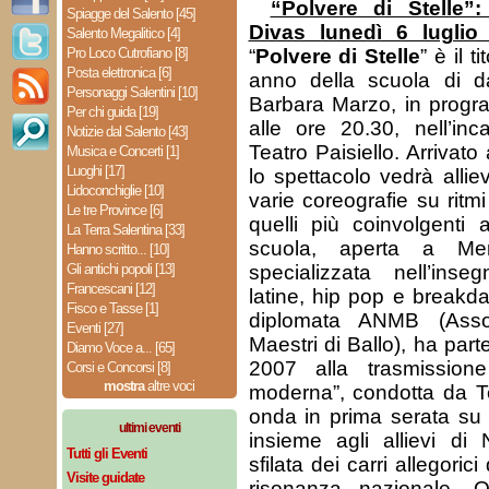
“Polvere di Stelle”
Spiagge del Salento [45]
Divas lunedì 6 luglio 
Salento Megalitico [4]
Pro Loco Cutrofiano [8]
“
Polvere di Stelle
” è il t
Posta elettronica [6]
anno della scuola di 
Personaggi Salentini [10]
Barbara Marzo, in progra
Per chi guida [19]
alle ore 20.30, nell’inc
Notizie dal Salento [43]
Teatro Paisiello. Arrivato
Musica e Concerti [1]
Luoghi [17]
lo spettacolo vedrà alliev
Lidoconchiglie [10]
varie coreografie su rit
Le tre Province [6]
quelli più coinvolgenti 
La Terra Salentina [33]
scuola, aperta a Me
Hanno scritto... [10]
Gli antichi popoli [13]
specializzata nell’in
Francescani [12]
latine, hip pop e breakd
Fisco e Tasse [1]
diplomata ANMB (Asso
Eventi [27]
Maestri di Ballo), ha part
Diamo Voce a... [65]
2007 alla trasmissione 
Corsi e Concorsi [8]
mostra
altre voci
moderna”, condotta da 
onda in prima serata su
ultimi eventi
insieme agli allievi di
Tutti gli Eventi
sfilata dei carri allegorici
Visite guidate
risonanza nazionale. O