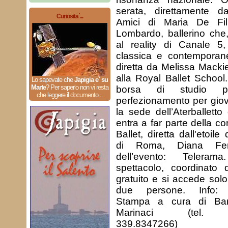
serata, direttamente da
Curiosita`...
Amici di Maria De Fil
Lombardo, ballerino che
al reality di Canale 5
classica e contemporan
diretta da Melissa Mackie
alla Royal Ballet School
Lo sapevate che
Japigia e` su
Marte
?
Per saperlo non vi resta
borsa di studio p
che leggere il documento...
perfezionamento per giov
la sede dell’Aterballett
entra a far parte della 
Ballet, diretta dall'etoil
di Roma, Diana Ferr
dell’evento: Teleram
spettacolo, coordinat
gratuito e si accede solo
due persone. Info: 3
Stampa a cura di Bam
Marinaci (tel. 08
339.8347266)