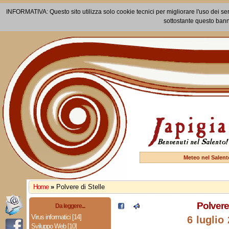
INFORMATIVA: Questo sito utilizza solo cookie tecnici per migliorare l'uso dei ser
sottostante questo bann
Meteo nel Salent
Home
»
Polvere di Stelle
Polvere 
Da leggere...
Virus informatici [14]
6 luglio
Sviluppo Web [10]