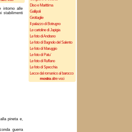
Diso e Marittima
 intorno alle
Gallipoli
i stabilimenti
Grottaglie
Il palazzo di Botrugno
Le cartoline di Japigia
Le foto di Andrano
Le foto di Bagnolo del Salento
Le foto di Maruggio
Le foto di Patu`
Le foto di Ruffano
Le foto di Specchia
Lecce dal romanico al barocco
mostra
altre voci
alla pineta e,
econda guerra