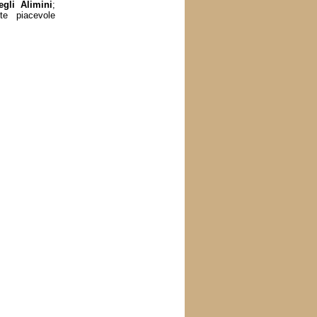
egli Alimini
;
te piacevole