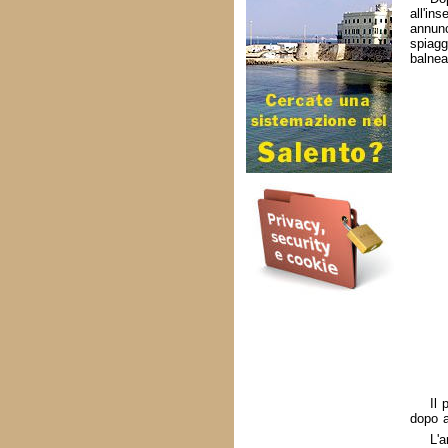
all'i
annunc
spiag
balnea
Il 
dopo a
L'a