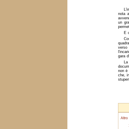
L'i
nota a
avvenu
un gra
permet
E c
Co
quadra
verso 
l'inca
gara d
La
docume
non è 
che, i
stupen
Altro