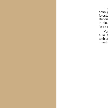
Il 
cespug
forest
Brindi
in alc
l'area 
Pur
e lo
ambien
i nast