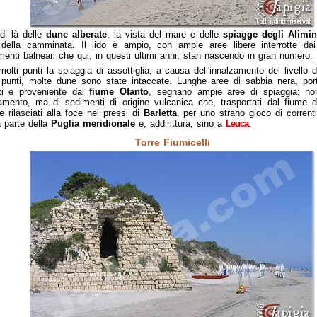
di là delle
dune alberate
, la vista del mare e delle
spiagge degli Alimin
 della camminata. Il lido è ampio, con ampie aree libere interrotte dai 
imenti balneari che qui, in questi ultimi anni, stan nascendo in gran numero.
molti punti la spiaggia di assottiglia, a causa dell'innalzamento del livello 
 punti, molte dune sono state intaccate. Lunghe aree di sabbia nera, port
ti e proveniente dal
fiume Ofanto
, segnano ampie aree di spiaggia; non
amento, ma di sedimenti di origine vulcanica che, trasportati dal fiume d
e rilasciati alla foce nei pressi di
Barletta
, per uno strano gioco di corrent
 parte della
Puglia meridionale
e, addirittura, sino a
Leuca
.
Torre Fiumicelli