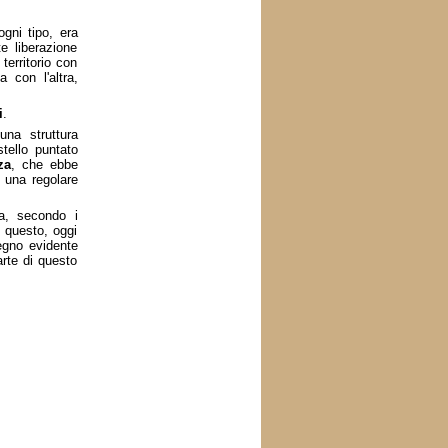
ogni tipo, era
e liberazione
territorio con
 con l'altra,
i
.
una struttura
tello puntato
za
, che ebbe
i una regolare
ta, secondo i
 questo, oggi
segno evidente
arte di questo