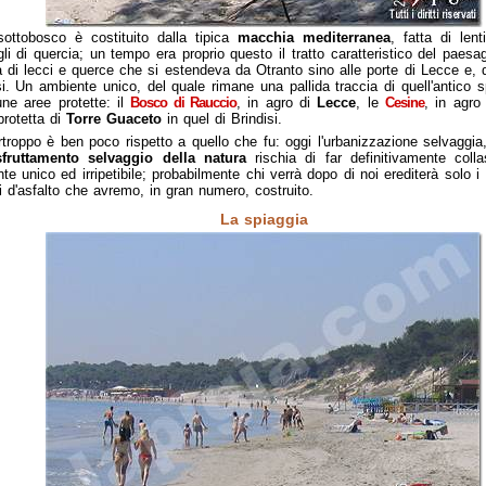
sottobosco è costituito dalla tipica
macchia mediterranea
, fatta di len
li di quercia; un tempo era proprio questo il tratto caratteristico del paesag
a di lecci e querce che si estendeva da Otranto sino alle porte di Lecce e, 
si. Un ambiente unico, del quale rimane una pallida traccia di quell'antico 
une aree protette: il
Bosco di Rauccio
, in agro di
Lecce
, le
Cesine
, in agro
protetta di
Torre Guaceto
in quel di Brindisi.
troppo è ben poco rispetto a quello che fu: oggi l'urbanizzazione selvaggia
sfruttamento selvaggio della natura
rischia di far definitivamente coll
te unico ed irripetibile; probabilmente chi verrà dopo di noi erediterà solo i no
ri d'asfalto che avremo, in gran numero, costruito.
La spiaggia