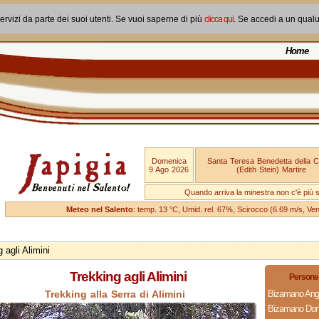
ervizi da parte dei suoi utenti. Se vuoi saperne di più
clicca qui
. Se accedi a un qual
Home
Domenica
Santa Teresa Benedetta della 
9 Ago 2026
(Edith Stein) Martire
Quando arriva la minestra non c'è più si
Meteo nel Salento
: temp. 13 °C, Umid. rel. 67%, Scirocco (6.69 m/s, V
 agli Alimini
Trekking agli Alimini
Persone 
Trekking alla Serra di Alimini
Bizamano Ang
Bizamano Don