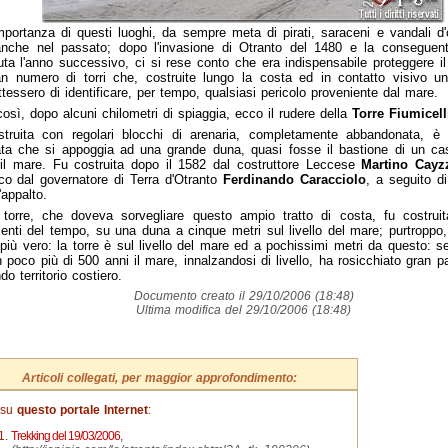
mportanza di questi luoghi, da sempre meta di pirati, saraceni e vandali d'
nche nel passato; dopo l'invasione di Otranto del 1480 e la conseguent
ta l'anno successivo, ci si rese conto che era indispensabile proteggere il 
n numero di torri che, costruite lungo la costa ed in contatto visivo una
tessero di identificare, per tempo, qualsiasi pericolo proveniente dal mare.
osì, dopo alcuni chilometri di spiaggia, ecco il rudere della
Torre Fiumicell
struita con regolari blocchi di arenaria, completamente abbandonata, è 
ta che si appoggia ad una grande duna, quasi fosse il bastione di un cas
il mare. Fu costruita dopo il 1582 dal costruttore Leccese
Martino Cayz
rico dal governatore di Terra d'Otranto
Ferdinando Caracciolo
, a seguito d
'appalto.
 torre, che doveva sorvegliare questo ampio tratto di costa, fu costrui
nti del tempo, su una duna a cinque metri sul livello del mare; purtroppo,
più vero: la torre è sul livello del mare ed a pochissimi metri da questo: 
n poco più di 500 anni il mare, innalzandosi di livello, ha rosicchiato gran p
do territorio costiero.
Documento creato il 29/10/2006 (18:48)
Ultima modifica del 29/10/2006 (18:48)
Articoli collegati, per maggior approfondimento:
 su
questo portale Internet
:
Trekking del 19/03/2006
,