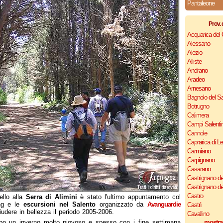
Pantaleone
Prov. 
Acquarica del
Alessano
Alezio
Alliste
Andrano
Aradeo
Arnesano
Bagnolo del Sa
Botrugno
Calimera
Campi Salenti
Cannole
Caprarica di L
Carmiano
Carpignano
Casarano
Castrignano de
Castrignano d
Castro
ello alla
Serra di Alimini
è stato l'ultimo appuntamento col
ing e le
escursioni nel Salento
organizzato da
Avanguardie
Castrì
iudere in bellezza il periodo 2005-2006.
Cavallino
po un inverno molto piovoso e spesso con i fine settimana
mostra