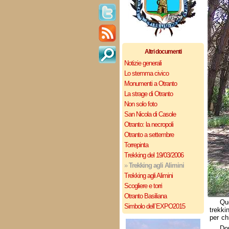
Altri documenti
Notizie generali
Lo stemma civico
Monumenti a Otranto
La strage di Otranto
Non solo foto
San Nicola di Casole
Otranto: la necropoli
Otranto a settembre
Torrepinta
Trekking del 19/03/2006
»
Trekking agli Alimini
Trekking agli Alimini
Scogliere e torri
Otranto Basiliana
Qu
Simbolo dell`EXPO2015
trekk
per ch
Do