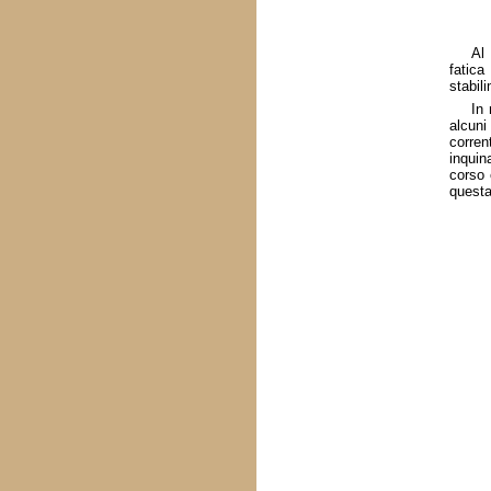
Al 
fatica
stabil
In 
alcuni
corren
inquin
corso 
questa