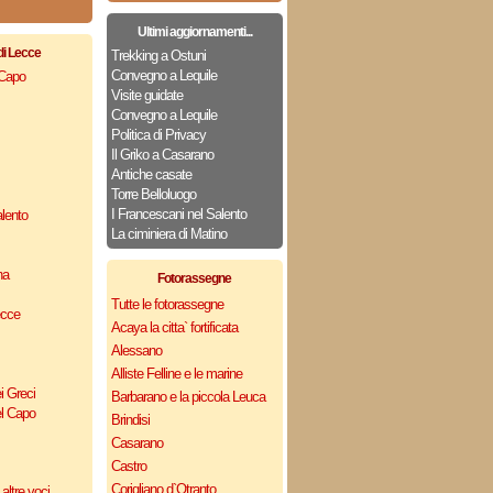
Ultimi aggiornamenti...
di Lecce
Trekking a Ostuni
Convegno a Lequile
 Capo
Visite guidate
Convegno a Lequile
Politica di Privacy
Il Griko a Casarano
Antiche casate
Torre Belloluogo
I Francescani nel Salento
lento
La ciminiera di Matino
na
Fotorassegne
Tutte le fotorassegne
ecce
Acaya la citta` fortificata
Alessano
Alliste Felline e le marine
i Greci
Barbarano e la piccola Leuca
el Capo
Brindisi
Casarano
Castro
Corigliano d`Otranto
altre voci