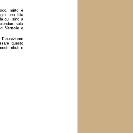
tisco, mirto e
gio: una fitta
da qui, sino a
splendore solo
 di
Vernole
e
, l'abusivismo
assare questo
stri rifiuti e