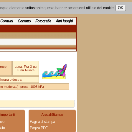
unque elemento sottostante questo banner acconsenti all'uso dei cookie.
Comuni
Contatto
Fotografie
Altri luoghi
Croce
Luna: Fra 3 gg
Luna Nuova
nistra o destra.
ento moderato), press. 1003 hPa
importanti
Area di Stampa
elo
Pagina di stampa
ato
Pagina PDF