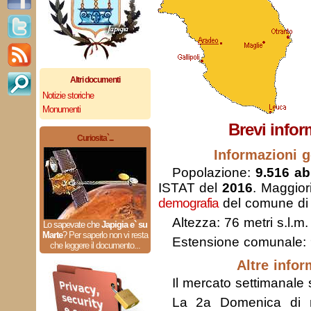
Altri documenti
Notizie storiche
Monumenti
Brevi infor
Curiosita`...
Informazioni g
Popolazione:
9.516 abi
ISTAT del
2016
. Maggior
demografia
del comune di
Altezza: 76 metri s.l.m.
Lo sapevate che
Japigia e` su
Marte
?
Per saperlo non vi resta
Estensione comunale:
che leggere il documento...
Altre infor
Il mercato settimanale s
La 2a Domenica di m