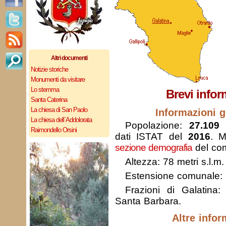
Altri documenti
Notizie storiche
Monumenti da visitare
Lo stemma
Brevi infor
Santa Caterina
La chiesa di San Paolo
Informazioni g
La chiesa dell`Addolorata
Popolazione:
27.109 
Raimondello Orsini
dati ISTAT del
2016
. M
sezione demografia
del com
Altezza: 78 metri s.l.m.
Estensione comunale:
Frazioni di Galatina
Santa Barbara.
Altre infor