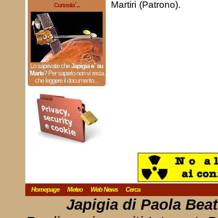
Martiri (Patrono).
Curiosita`...
Lo sapevate che
Japigia e` su
Marte
?
Per saperlo non vi resta
che leggere il documento...
Homepage
Meteo
Web News
Cerca
Japigia di Paola Bea