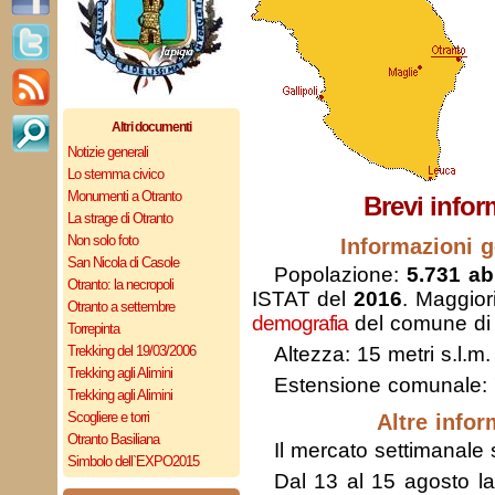
Altri documenti
Notizie generali
Lo stemma civico
Monumenti a Otranto
Brevi infor
La strage di Otranto
Non solo foto
Informazioni g
San Nicola di Casole
Popolazione:
5.731 abi
Otranto: la necropoli
ISTAT del
2016
. Maggior
Otranto a settembre
demografia
del comune di 
Torrepinta
Trekking del 19/03/2006
Altezza: 15 metri s.l.m.
Trekking agli Alimini
Estensione comunale:
Trekking agli Alimini
Scogliere e torri
Altre infor
Otranto Basiliana
Il mercato settimanale s
Simbolo dell`EXPO2015
Dal 13 al 15 agosto la 