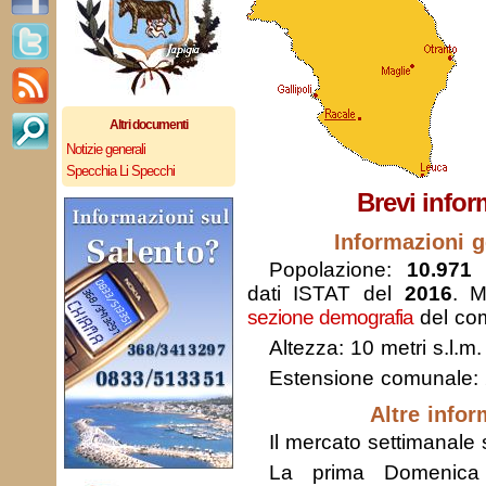
Altri documenti
Notizie generali
Specchia Li Specchi
Brevi infor
Informazioni g
Popolazione:
10.971 
dati ISTAT del
2016
. M
sezione demografia
del com
Altezza: 10 metri s.l.m.
Estensione comunale:
Altre infor
Il mercato settimanale s
La prima Domenica 