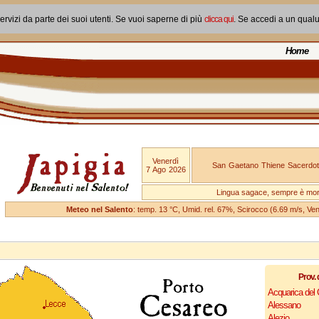
ervizi da parte dei suoi utenti. Se vuoi saperne di più
clicca qui
. Se accedi a un qual
Home
Venerdì
San Gaetano Thiene Sacerdot
7 Ago 2026
Lingua sagace, sempre è mo
Meteo nel Salento
: temp. 13 °C, Umid. rel. 67%, Scirocco (6.69 m/s, V
Prov. 
Acquarica del
Alessano
Alezio