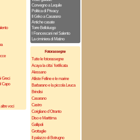
Convegno a Lequile
Politica di Privacy
Il Griko a Casarano
Antiche casate
lento
Torre Belloluogo
I Francescani nel Salento
La ciminiera di Matino
na
Fotorassegne
ecce
Tutte le fotorassegne
Acaya la citta` fortificata
Alessano
i Greci
Alliste Felline e le marine
el Capo
Barbarano e la piccola Leuca
Brindisi
Casarano
Castro
altre voci
Corigliano d`Otranto
Diso e Marittima
Gallipoli
Grottaglie
Il palazzo di Botrugno