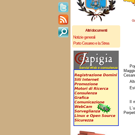
Altri documenti
Notizie generali
Porto Cesareo e la Strea
Po
Maggi
Cesar
Alt
Es
Il 
L`
Perpet