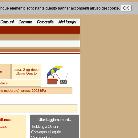
unque elemento sottostante questo banner acconsenti all'uso dei cookie.
Comuni
Contatto
Fotografie
Altri luoghi
Luna: 2 gg dopo
e
Ultimo Quarto
rdace.
ento moderato), press. 1003 hPa
di Lecce
Ultimi aggiornamenti...
 Capo
Trekking a Ostuni
Convegno a Lequile
Visite guidate