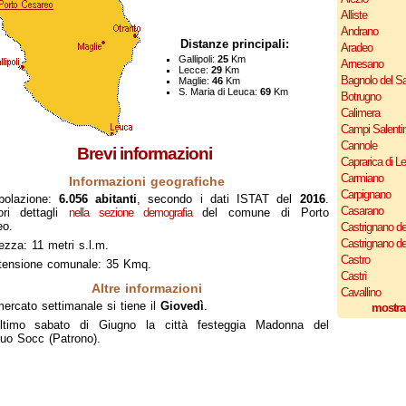
Alliste
Andrano
Distanze principali:
Aradeo
Gallipoli:
25
Km
Arnesano
Lecce:
29
Km
Bagnolo del Sa
Maglie:
46
Km
S. Maria di Leuca:
69
Km
Botrugno
Calimera
Campi Salenti
Cannole
Brevi informazioni
Caprarica di L
Carmiano
Informazioni geografiche
Carpignano
polazione:
6.056 abitanti
, secondo i dati ISTAT del
2016
.
Casarano
ori dettagli
nella sezione demografia
del comune di Porto
eo.
Castrignano de
Castrignano d
ezza: 11 metri s.l.m.
Castro
tensione comunale: 35 Kmq.
Castrì
Altre informazioni
Cavallino
mercato settimanale si tiene il
Giovedì
.
mostra
ultimo sabato di Giugno la città festeggia Madonna del
uo Socc (Patrono).