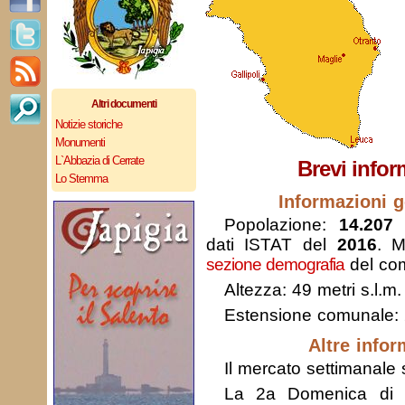
Altri documenti
Notizie storiche
Monumenti
L`Abbazia di Cerrate
Brevi infor
Lo Stemma
Informazioni g
Popolazione:
14.207 
dati ISTAT del
2016
. M
sezione demografia
del co
Altezza: 49 metri s.l.m.
Estensione comunale:
Altre infor
Il mercato settimanale s
La 2a Domenica di a