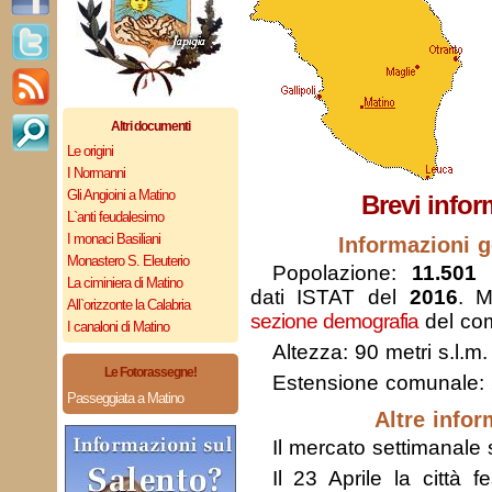
Altri documenti
Le origini
I Normanni
Gli Angioini a Matino
Brevi infor
L`anti feudalesimo
I monaci Basiliani
Informazioni g
Monastero S. Eleuterio
Popolazione:
11.501 
La ciminiera di Matino
dati ISTAT del
2016
. M
All`orizzonte la Calabria
sezione demografia
del com
I canaloni di Matino
Altezza: 90 metri s.l.m.
Le Fotorassegne!
Estensione comunale:
Passeggiata a Matino
Altre infor
Il mercato settimanale s
Il 23 Aprile la città 