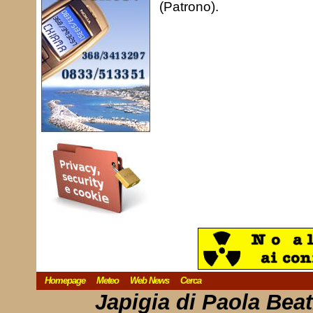
(Patrono).
Homepage
Meteo
Web News
Cerca
Japigia di Paola Bea