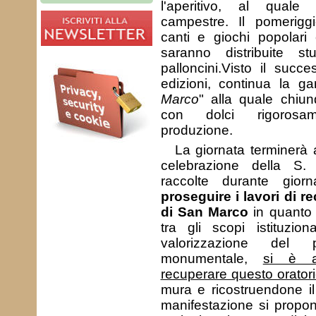
l'aperitivo, al quale
campestre. Il pomeriggi
canti e giochi popolari 
saranno distribuite s
palloncini.Visto il succ
edizioni, continua la ga
Marco
" alla quale chiu
con dolci rigorosa
produzione.
La giornata terminerà 
celebrazione della S.
raccolte durante gior
proseguire i lavori di r
di San Marco
in quant
tra gli scopi istituzion
valorizzazione del p
monumentale,
si è a
recuperare questo orator
mura e ricostruendone il 
manifestazione si propone