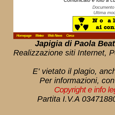
Comunicato e foto a cu
Documento c
Ultima mod
Homepage
Meteo
Web News
Cerca
Japigia di Paola Bea
Realizzazione siti Internet, P
E' vietato il plagio, anc
Per informazioni, con
Copyright e info l
Partita I.V.A 034718