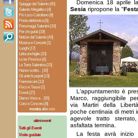
Domenica 18 aprile 
Spiagge del Salento [45]
Sesia
ripropone la "
Fest
Salento Megalitico [4]
Pro Loco Cutrofiano [8]
Posta elettronica [6]
Personaggi Salentini [10]
Per chi guida [19]
Notizie dal Salento [43]
Musica e Concerti [1]
Luoghi [17]
Lidoconchiglie [10]
Le tre Province [6]
La Terra Salentina [33]
Hanno scritto... [10]
Gli antichi popoli [13]
Francescani [12]
Fisco e Tasse [1]
L'appuntamento è pres
Eventi [27]
Marco, raggiungibile pe
Diamo Voce a... [65]
Corsi e Concorsi [8]
via Martiri della Liber
mostra
altre voci
poche centinaia di metri i
agevole tratto sterrat
ultimi eventi
asfaltata termina.
Tutti gli Eventi
La festa avrà inizio
Visite guidate