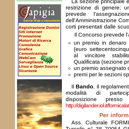
La sezione principale 
restrizione di genere; 
prevede l'assegnazi
dell'Amministrazione Com
corti presentati dalle scuo
Il Concorso prevede l
un premio in denaro 
(euro settecentocinqu
al vincitore stabi
Qualificata (sezione pr
un premio assegnato d
premi per le sezioni sp
Il
Bando
, il regolament
modalità di partec
disposizione presso 
http://digilander.iol.it/formicala
Per inform
Ass. Culturale FOR
Turcolis n° 38 70054 G