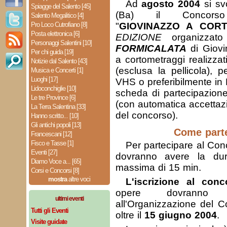
Ad
agosto 2004
si sv
Spiagge del Salento [45]
(Ba) il Concorso 
Salento Megalitico [4]
Pro Loco Cutrofiano [8]
"
GIOVINAZZO A CORT
Posta elettronica [6]
EDIZIONE
organizzato
Personaggi Salentini [10]
FORMICALATA
di Giovi
Per chi guida [19]
a cortometraggi realizzat
Notizie dal Salento [43]
(esclusa la pellicola), 
Musica e Concerti [1]
Luoghi [17]
VHS o preferibilmente in
Lidoconchiglie [10]
scheda di partecipazione 
Le tre Province [6]
(con automatica accettaz
La Terra Salentina [33]
del concorso).
Hanno scritto... [10]
Gli antichi popoli [13]
Come part
Francescani [12]
Fisco e Tasse [1]
Per partecipare al Con
Eventi [27]
dovranno avere la dur
Diamo Voce a... [65]
massima di 15 min.
Corsi e Concorsi [8]
mostra
altre voci
L'iscrizione al conc
opere dovranno 
ultimi eventi
all'Organizzazione del 
Tutti gli Eventi
oltre il
15 giugno 2004
.
Visite guidate