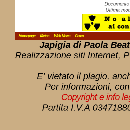
Documento c
Ultima mod
Homepage
Meteo
Web News
Cerca
Japigia di Paola Bea
Realizzazione siti Internet, P
E' vietato il plagio, anc
Per informazioni, con
Copyright e info l
Partita I.V.A 034718