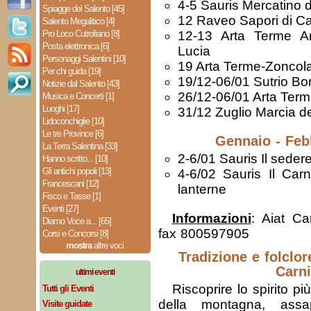
4-5 Sauris Mercatino d
Spiagge del Salento [45]
12 Raveo Sapori di Ca
Salento Megalitico [4]
Pro Loco Cutrofiano [8]
12-13 Arta Terme An
Posta elettronica [6]
Lucia
Personaggi Salentini [10]
19 Arta Terme-Zoncola
Per chi guida [19]
19/12-06/01 Sutrio Bo
Notizie dal Salento [43]
26/12-06/01 Arta Term
Musica e Concerti [1]
Luoghi [17]
31/12 Zuglio Marcia d
Lidoconchiglie [10]
Le tre Province [6]
Gennaio - Feb
La Terra Salentina [33]
2-6/01 Sauris Il sedere
Hanno scritto... [10]
Gli antichi popoli [13]
4-6/02 Sauris Il Carn
Francescani [12]
lanterne
Fisco e Tasse [1]
Eventi [27]
Informazioni
: Aiat Ca
Diamo Voce a... [65]
fax 800597905
Corsi e Concorsi [8]
mostra
altre voci
Tradizione e folclor
Carn
ultimi eventi
Riscoprire lo spirito p
Tutti gli Eventi
della montagna, assa
Visite guidate