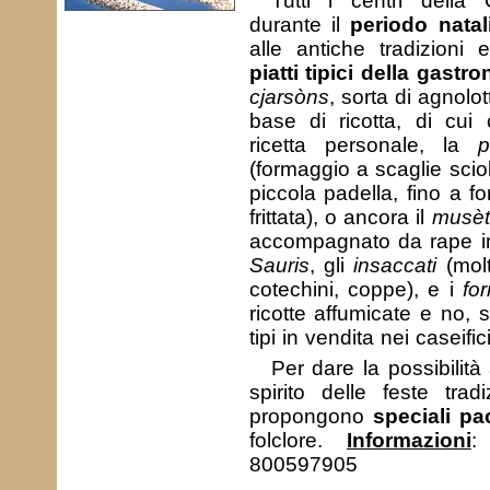
Tutti i centri della 
durante il
periodo natal
alle antiche tradizioni 
piatti tipici della gastr
cjarsòns
, sorta di agnolo
base di ricotta, di cui
ricetta personale, la
p
(formaggio a scaglie scio
piccola padella, fino a 
frittata), o ancora il
musèt
accompagnato da rape ina
Sauris
, gli
insaccati
(molt
cotechini, coppe), e i
fo
ricotte affumicate e no, s
tipi in vendita nei caseifi
Per dare la possibilità
spirito delle feste tradiz
propongono
speciali pa
folclore.
Informazioni
:
800597905