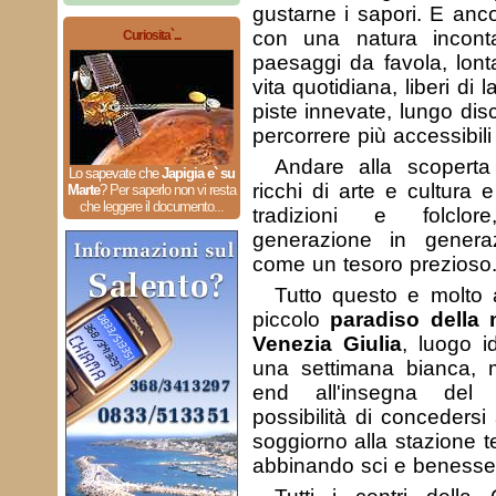
gustarne i sapori. E anco
con una natura incont
Curiosita`...
paesaggi da favola, lonta
vita quotidiana, liberi di l
piste innevate, lungo dis
percorrere più accessibili
Andare alla scoperta 
Lo sapevate che
Japigia e` su
ricchi di arte e cultura 
Marte
?
Per saperlo non vi resta
che leggere il documento...
tradizioni e folclo
generazione in genera
come un tesoro prezioso
Tutto questo e molto a
piccolo
paradiso della 
Venezia Giulia
, luogo i
una settimana bianca,
end all'insegna del 
possibilità di conceders
soggiorno alla stazione t
abbinando sci e benesse