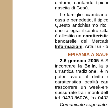
dintorni, cantando tipic
nascita di Gesù.
Le famiglie ricambiano
casa e benedetto, il tipic
Questo antichissimo rito 
che rallegra il centro cit
è allestito un
caratterist
bancarelle del Mercati
Informazioni
: Arta.Tur -
EPIFANIA A SAU
2-6 gennaio 2005
A Sa
incontrare
la Belin
, la 
un'antica tradizione, è 
poter avere il diritt
caratteristica località c
trascorrere un week-en
sussurrate tra i monti de
tel. 0433-86076, fax 043
Comunicato segnalato 