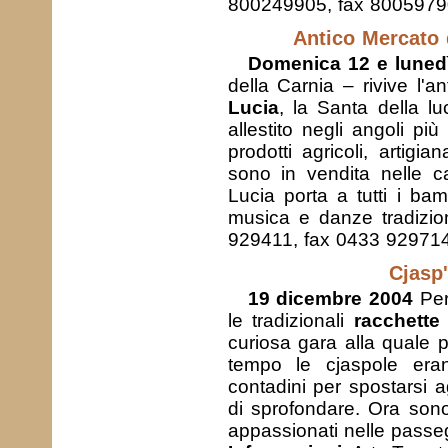
800249905, fax 800597
Antico Mercato 
Domenica 12 e lunedì
della Carnia – rivive l'a
Lucia
, la Santa della l
allestito negli angoli pi
prodotti agricoli, artigi
sono in vendita nelle ca
Lucia porta a tutti i bam
musica e danze tradizio
929411, fax 0433 92971
Cjasp
19 dicembre 2004
Per
le tradizionali
racchette
curiosa gara alla quale 
tempo le cjaspole eran
contadini per spostarsi a
di sprofondare. Ora son
appassionati nelle passeg