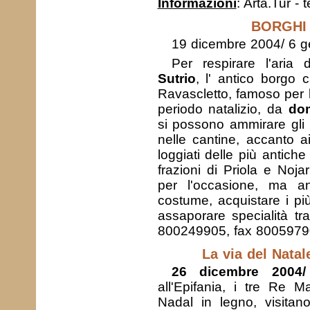
Informazioni
: Arta.Tur -
BORGHI 
19 dicembre 2004/ 6 
Per respirare l'aria d
Sutrio
, l' antico borgo 
Ravascletto, famoso per l
periodo natalizio, da
dom
si possono ammirare gli
nelle cantine, accanto ai 
loggiati delle più antic
frazioni di Priola e Noja
per l'occasione, ma an
costume, acquistare i più 
assaporare specialità tr
800249905, fax 800597
La via del Natal
26 dicembre 2004
all'Epifania, i tre Re Ma
Nadal in legno, visitan