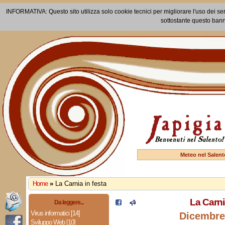
INFORMATIVA: Questo sito utilizza solo cookie tecnici per migliorare l'uso dei ser
sottostante questo bann
Meteo nel Salent
Home
»
La Carnia in festa
La Carni
Da leggere...
Virus informatici [14]
Dicembre
Sviluppo Web [10]