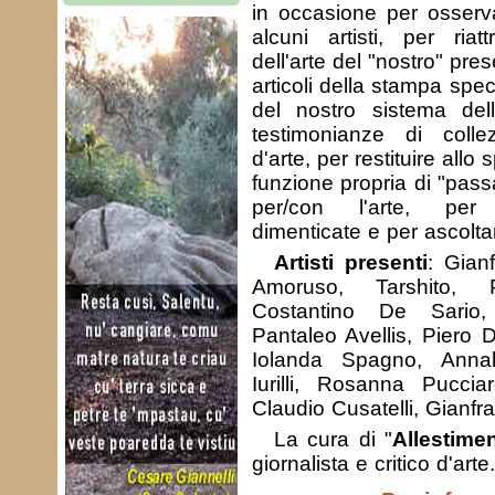
in occasione per osserva
alcuni artisti, per riat
dell'arte del "nostro" pre
articoli della stampa spe
del nostro sistema dell'
testimonianze di collez
d'arte, per restituire allo 
funzione propria di "pass
per/con l'arte, per
dimenticate e per ascolt
Artisti presenti
: Gian
Amoruso, Tarshito, P
Costantino De Sario,
Pantaleo Avellis, Piero Di 
Iolanda Spagno, Annali
Iurilli, Rosanna Pucciar
Claudio Cusatelli, Gianfr
La cura di "
Allestimen
giornalista e critico d'arte.