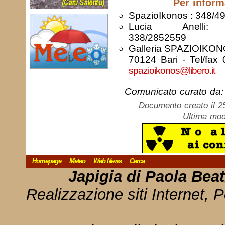
Per inform
SpazioIkonos : 348/4
Lucia Anell
338/2852559
Galleria SPAZIOIKONO
70124 Bari - Tel/fax 
spazioikonos@libero.it
Comunicato curato da:
Documento creato il 2
Ultima mod
Homepage
Meteo
Web News
Cerca
Japigia di Paola Bea
Realizzazione siti Internet, P