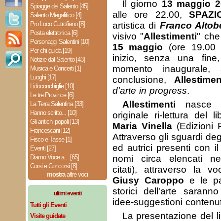
Il giorno
13 maggio 2
Spiagge del Salento [45]
alle ore 22.00,
SPAZI
Salento Megalitico [4]
Pro Loco Cutrofiano [8]
artistica di
Franco Altobe
Posta elettronica [6]
visivo "
Allestimenti
" che
Personaggi Salentini [10]
15 maggio
(ore 19.00 
Per chi guida [19]
inizio, senza una fin
Notizie dal Salento [43]
momento inaugurale,
Musica e Concerti [1]
Luoghi [17]
conclusione,
Allestimen
Lidoconchiglie [10]
d'arte in progress
.
Le tre Province [6]
Allestimenti
nasce c
La Terra Salentina [33]
Hanno scritto... [10]
originale ri-lettura del li
Gli antichi popoli [13]
Maria Vinella
(Edizioni 
Francescani [12]
Attraverso gli sguardi degli 
Fisco e Tasse [1]
ed autrici presenti con il
Eventi [27]
Diamo Voce a... [65]
nomi circa elencati nell
Corsi e Concorsi [8]
citati), attraverso la vo
mostra
altre voci
Giusy Caroppo
e le par
storici dell'arte saranno
ultimi eventi
idee-suggestioni contenuti
Tutti gli Eventi
La presentazione del li
Visite guidate