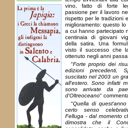
vino, fatto di forte le
passione per il lavoro ne
rispetto per le tradizioni
miglioramento: questo lo
a cui hanno partecipato n
centinaia di giovani vi
della satira. Una formul
visto il successo che l
ottenuto negli anni passat
"
Forte proprio dei risul
edizioni precedenti, 
suscitato nel 2003 un gr
all'estero. Sono infatti 
sono arrivate da paes
d'Oltreoceano
" commenta
"
Quella di quest'anno
certo senso celebrat
Felluga - dal momento ch
dimostra che il Con