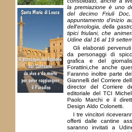
consolidato, anche a live
la premiazione è uno deg
del decimo Friuli Doc, 
appuntamento d'inizio a
dell'enologia, della gast
tipici friulani, che anime
Udine dal 16 al 19 sette
Gli elaborati pervenut
da personaggi di spic
grafica e del giornal
Forattini,che anche ques
Faranno inoltre parte del
Giannelli del Corriere del
director del Corriere de
editoriale del TCI Michel
Paolo Marchi e il diretto
Design Aldo Colonetti.
I tre vincitori riceveran
offerti dalle cantine ass
saranno invitati a Udi