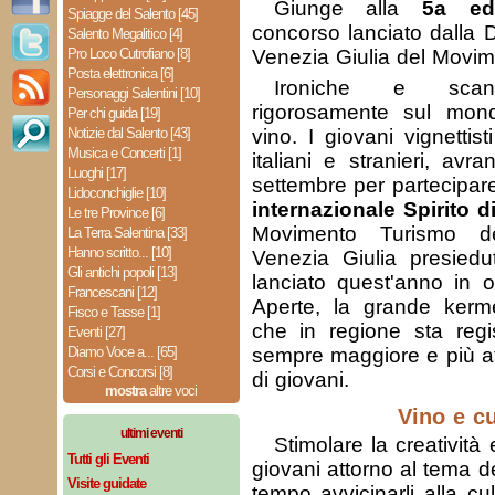
Giunge alla
5a ed
Spiagge del Salento [45]
concorso lanciato dalla D
Salento Megalitico [4]
Pro Loco Cutrofiano [8]
Venezia Giulia del Movi
Posta elettronica [6]
Ironiche e scanz
Personaggi Salentini [10]
rigorosamente sul mon
Per chi guida [19]
Notizie dal Salento [43]
vino. I giovani vignettis
Musica e Concerti [1]
italiani e stranieri, av
Luoghi [17]
settembre per partecipar
Lidoconchiglie [10]
internazionale Spirito d
Le tre Province [6]
Movimento Turismo de
La Terra Salentina [33]
Hanno scritto... [10]
Venezia Giulia presiedu
Gli antichi popoli [13]
lanciato quest'anno in 
Francescani [12]
Aperte, la grande kerme
Fisco e Tasse [1]
che in regione sta regi
Eventi [27]
Diamo Voce a... [65]
sempre maggiore e più at
Corsi e Concorsi [8]
di giovani.
mostra
altre voci
Vino e cu
ultimi eventi
Stimolare la creatività 
Tutti gli Eventi
giovani attorno al tema d
Visite guidate
tempo avvicinarli alla c