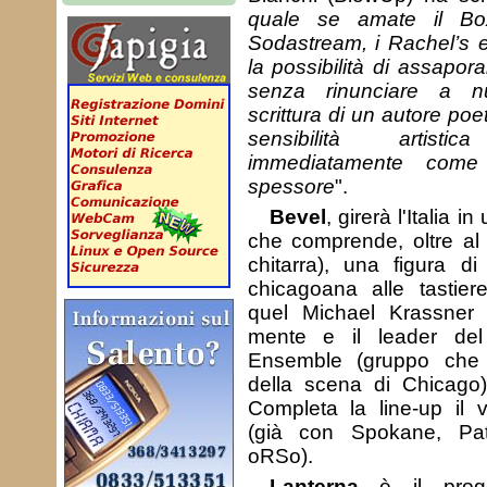
quale se amate il Bo
Sodastream, i Rachel’s 
la possibilità di assapor
senza rinunciare a nul
scrittura di un autore poet
sensibilità artis
immediatamente come
spessore
".
Bevel
, girerà l'Italia 
che comprende, oltre al
chitarra), una figura d
chicagoana alle tastiere
quel Michael Krassner
mente e il leader del
Ensemble (gruppo che 
della scena di Chicago) 
Completa la line-up il v
(già con Spokane, Pa
oRSo).
Lanterna
è il proge