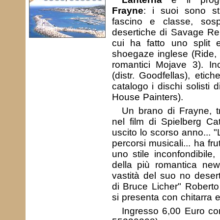
Frayne
: i suoi sono st
fascino e classe, sosp
desertiche di Savage Re
cui ha fatto uno split 
shoegaze inglese (Ride, S
romantici Mojave 3). I
(distr. Goodfellas), etic
catalogo i dischi solisti
House Painters).
Un brano di Frayne, tr
nel film di Spielberg C
uscito lo scorso anno... 
percorsi musicali... ha fru
uno stile inconfondibile
della più romantica new
vastità del suo no deser
di Bruce Licher" Roberto
si presenta con chitarra el
Ingresso 6,00 Euro con 