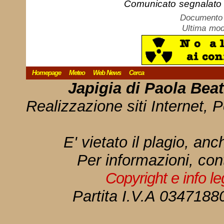
Comunicato segnalato
Documento c
Ultima mod
Homepage
Meteo
Web News
Cerca
Japigia di Paola Bea
Realizzazione siti Internet, P
E' vietato il plagio, anc
Per informazioni, con
Copyright e info l
Partita I.V.A 034718