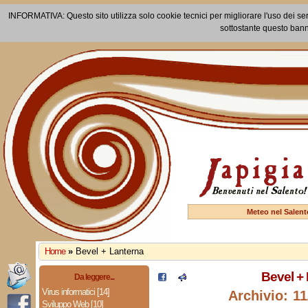
INFORMATIVA: Questo sito utilizza solo cookie tecnici per migliorare l'uso dei ser
sottostante questo bann
Meteo nel Salent
Home
»
Bevel + Lanterna
Bevel +
Da leggere...
Virus informatici [14]
Archivio: 11
Sviluppo Web [10]