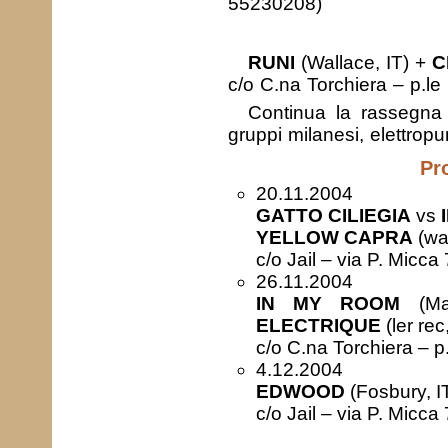
55230208)
RUNI
(Wallace, IT) +
C
c/o C.na Torchiera – p.le
Continua la rassegna
gruppi milanesi, elettrop
Pr
20.11.2004
GATTO CILIEGIA
vs
YELLOW CAPRA
(wal
c/o Jail – via P. Micc
26.11.2004
IN MY ROOM
(Mar
ELECTRIQUE
(ler rec,
c/o C.na Torchiera – p
4.12.2004
EDWOOD
(Fosbury, I
c/o Jail – via P. Micc